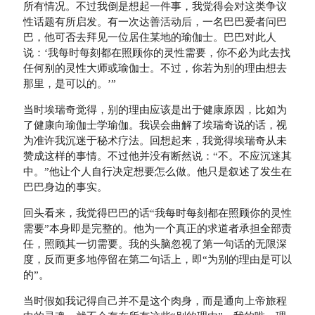
所有情况。不过我倒是想起一件事，我觉得会对这类争议
性话题有所启发。有一次达善活动后，一名巴巴爱者问巴
巴，他可否去拜见一位居住某地的瑜伽士。巴巴对此人
说：‘我每时每刻都在照顾你的灵性需要，你不必为此去找
任何别的灵性大师或瑜伽士。不过，你若为别的理由想去
那里，是可以的。’”
当时埃瑞奇觉得，别的理由应该是出于健康原因，比如为
了健康向瑜伽士学瑜伽。我误会曲解了埃瑞奇说的话，视
为准许我沉迷于秘术疗法。回想起来，我觉得埃瑞奇从未
赞成这样的事情。不过他并没有断然说：“不。不应沉迷其
中。”他让个人自行决定想要怎么做。他只是叙述了发生在
巴巴身边的事实。
回头看来，我觉得巴巴的话“我每时每刻都在照顾你的灵性
需要”本身即是完整的。他为一个真正的求道者承担全部责
任，照顾其一切需要。我的头脑忽视了第一句话的无限深
度，反而更多地停留在第二句话上，即“为别的理由是可以
的”。
当时假如我记得自己并不是这个肉身，而是通向上帝旅程