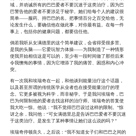
域，并劝诫所有的巴巴爱者不要沉迷于这类治疗，因为巴
巴警告他的爱者不要涉足于秘学。她们给每个人的建议很
简单——服药、持巴巴的名。把事情百分之百交给他，无
论发生什么，要确信他在做此事，对你最有益。在每一件
事上，包括你的健康问题，都要信任他。
倘若我听从女满德里的这个简单建议，会省得受很多苦。
是我的头脑——它爱玩智力体操——为我制造了一种情形
使我开始相信这是可以的，至少有一段时间做了那些后来
令我懊悔的事情，因为它增添了我的痛苦、困惑和内心冲
突。
有一次我和埃瑞奇在一起，和他谈到能量治疗这个话题，
以及甚至所谓的传统医学从业者也在接受能量治疗的理
念。它更多被视为科学，而非秘学。于是我问埃瑞奇，巴
巴为何限制他的爱者去找这样的治疗师。埃瑞奇的答复使
我大吃一惊。他说：“我不觉得巴巴设过这样的限制。”惊
讶之余，我问他：“可女满德里总是告诉巴巴爱者不要沉迷
于这类治疗。是发生了某种事情让她们这么说的吗？”
埃瑞奇停顿良久，之后说：“我不知道女子们和巴巴之间的