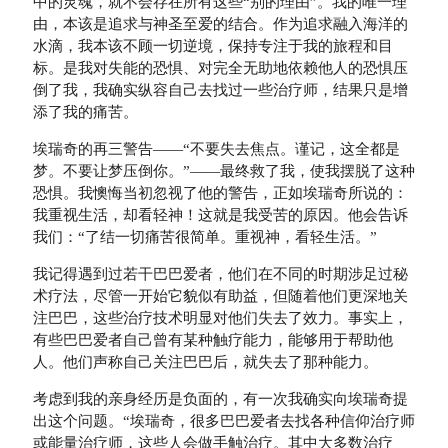
中的灵魂，就不会存在所有这些“别的理由”。我的唯一理
由，本该是追求与神圣至爱的结合。作为追求融入海洋的
水滴，我本该不顾一切逆境，保持专注于我的旅程和目
标。是我对失能的恐惧、对完全无助地依赖他人的恐惧压
倒了我，我确实纵容自己去找过一些治疗师，结果只是增
添了我的痛苦。
埃瑞奇的再三警告——“不要失去焦点。谨记，这全都是
梦。不要让梦压倒你。”——最终救了我，使我摆脱了这种
恐惧。我懊悔当初忽视了他的警告，正如埃瑞奇所说的：
我重视生活，却看轻神！这就是我受苦的原因。他会告诉
我们：“了结一切痛苦很简单。重视神，看轻生活。”
我记得遇到过若干巴巴爱者，他们在不同的时期涉足过秘
术疗法，尽管一开始它貌似有助益，但随着他们更深地关
注巴巴，这些治疗技术明显对他们失去了效力。事实上，
有些巴巴爱者自己曾有某种触疗能力，能够用于帮助他
人。他们声称自己关注巴巴后，就失去了那种能力。
考虑到我的亲身经历是负面的，有一次我确实向埃瑞奇提
出这个问题。“埃瑞奇，很多巴巴爱者去找各种信仰治疗师
或能量治疗师，这些人会做手触治疗。其中大多数治疗