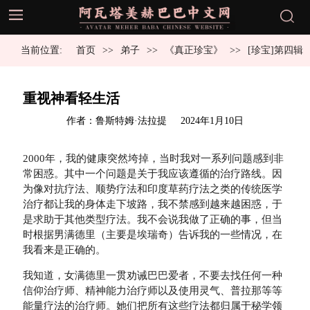
当前位置:
首页
弟子
《真正珍宝》
[珍宝]第四辑
重视神看轻生活
发
作者：鲁斯特姆·法拉提
2024年1月10日
布
于
2000年，我的健康突然垮掉，当时我对一系列问题感到非
常困惑。其中一个问题是关于我应该遵循的治疗路线。因
为像对抗疗法、顺势疗法和印度草药疗法之类的传统医学
治疗都让我的身体走下坡路，我不禁感到越来越困惑，于
是求助于其他类型疗法。我不会说我做了正确的事，但当
时根据男满德里（主要是埃瑞奇）告诉我的一些情况，在
我看来是正确的。
我知道，女满德里一贯劝诫巴巴爱者，不要去找任何一种
信仰治疗师、精神能力治疗师以及使用灵气、普拉那等等
能量疗法的治疗师。她们把所有这些疗法都归属于秘学领