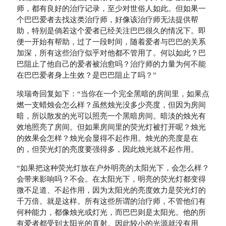
师，都有良好的治疗记录，至少对世俗人如此。但如果一
个巴巴爱者去找这类治疗师，好像该治疗师无法提供帮
助，特别是倘若这个爱者已经关注巴巴很久的情况下。即
便一开始有帮助，过了一段时间，随着爱者与巴巴的关系
加深，所有这些治疗似乎对他都不管用了。何以如此？巴
巴阻止了他自己的爱者被治愈吗？治疗师的力量为何不能
在巴巴爱者身上生效？是巴巴阻止了吗？”
埃瑞奇回复如下：“当你在一个完全黑暗的房间里，如果点
燃一支蜡烛会怎么样？虽然烛光没多少亮度，但因为房间
暗，所以散发的光可以照亮一个黑暗房间。暗淡的烛光有
效地照亮了房间。但如果房间里的荧光灯被打开呢？烛光
的效果会怎样？烛光会显得不起作用。烛光的亮度是在
的，但荧光灯的亮度要强得多，因此烛光就不起作用。
“如果把这种荧光灯放在户外明亮的太阳光下，会怎么样？
会带来影响吗？不会。在太阳光下，明亮的荧光灯都变得
微不足道、不起作用，因为太阳光的亮度效力是荧光灯的
千万倍。就是这样。所有这些所谓的治疗师，不管他们有
何种能力，都像烛光或灯光，而巴巴则是太阳光。他的所
有爱者都受到太阳光的直射。因此较小的光源就没有用