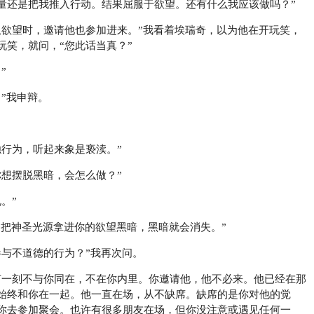
量还是把我推入行动。结果屈服于欲望。还有什么我应该做吗？”
纵欲望时，邀请他也参加进来。”我看着埃瑞奇，以为他在开玩笑，
玩笑，就问，“您此话当真？”
”
”我申辩。
浊行为，听起来象是亵渎。”
你想摆脱黑暗，会怎么做？”
。”
。把神圣光源拿进你的欲望黑暗，黑暗就会消失。”
参与不道德的行为？”我再次问。
有一刻不与你同在，不在你内里。你邀请他，他不必来。他已经在那
始终和你在一起。他一直在场，从不缺席。缺席的是你对他的觉
你去参加聚会。也许有很多朋友在场，但你没注意或遇见任何一