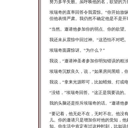
努力多半失败。虽呼唤他的名，欲望的力
埃瑞奇的直率回答令我震惊。“你开始放
但他表情严肃。我仍然不确定他是不是开
“当然。邀请他参加你的弱点、你的欲望。
我还未从震惊中回过神。“这恐怕不对吧。
埃瑞奇面露惊讶。“为什么？”
我说，“邀请神圣者参加你明知错误的粗
埃瑞奇沉默良久，说，“如果房间黑暗，
我说，“拿来光源即可，比如蜡烛、灯或电
“没错，”埃瑞奇回答。“这正是我要说的
我的头脑还是拒斥埃瑞奇的话。“邀请他
“要记着，他无处不在，无时不在。他没
儿。你的邀请只是增加你对他的觉知，他
知。你生活中肯定有过这种时刻，比如说