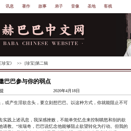
讯息
著作
故事
弟子
音像
圣地
客栈
正珍宝》
[珍宝]第二辑
邀巴巴参与你的弱点
发
拉提
2020年4月18日
布
于
怒，或产生淫欲念头，要立刻想巴巴。以这种方式，你就能阻止不可
去实践上述讯息，我深感挫败，不能单凭忆念来控制嗔怒和别的欲
他请教。“埃瑞奇，巴巴说忆念他能够阻止欲望转化为行动。但我的