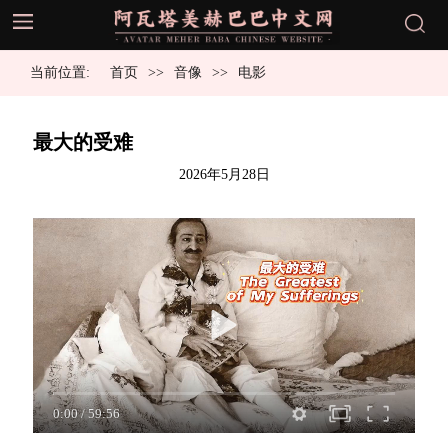
当前位置:
首页
音像
电影
最大的受难
发
2026年5月28日
布
于
Spe
Loo
0:00
/
59:56