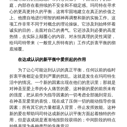
庭，内部存在着持续的不安全和不稳定感。玛司特在寻求
心的更高更持久的平衡，这将牢固地建立在真正的价值之
上。他擅自地进行明智的精神再调整和新的实验工作。这
项工作非常不同于对概念的理论操纵。它涉及到始终怀着
诚实的目的，去面对自己的勇气。它还涉及到必要的高度
热情，去实际上颠覆心的内容。对永恒真理的灵性渴望，
给玛司特带来（一般世人所特有的）工作式折衷平衡的彻
底倾覆。
在达成认识的新平衡中爱所起的作用
为了让心可能达到认识的真正平衡，任何以前的临时
折衷平衡都定会受到严重的扰乱。这就是发生在玛司特生
活中的情况。一个新的因素出现在他们的意识里；那就是
对神圣至爱上帝的令人痛苦的爱。这种新的爱的前所未有
的强度，把从前作为指导因素的一切考虑全部抛到背后。
在神圣至爱里的喜悦，现在成了压倒一切的能动指导价值
因素；所有其它的力量都退入背景，停止发挥效能。这种
新的爱在帮助玛司特达成新的认识平衡方面起着独特的作
用，但是该成就是逐渐地按阶段获得的；中间阶段的特点
始终表现为各种类型的失衡意识。