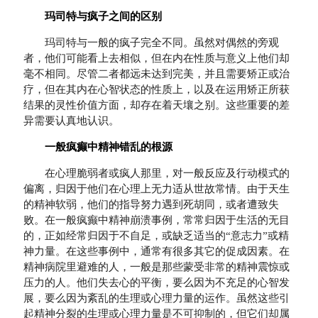
玛司特与疯子之间的区别
玛司特与一般的疯子完全不同。虽然对偶然的旁观
者，他们可能看上去相似，但在内在性质与意义上他们却
毫不相同。尽管二者都远未达到完美，并且需要矫正或治
疗，但在其内在心智状态的性质上，以及在运用矫正所获
结果的灵性价值方面，却存在着天壤之别。这些重要的差
异需要认真地认识。
一般疯癫中精神错乱的根源
在心理脆弱者或疯人那里，对一般反应及行动模式的
偏离，归因于他们在心理上无力适从世故常情。由于天生
的精神软弱，他们的指导努力遇到死胡同，或者遭致失
败。在一般疯癫中精神崩溃事例，常常归因于生活的无目
的，正如经常归因于不自足，或缺乏适当的“意志力”或精
神力量。在这些事例中，通常有很多其它的促成因素。在
精神病院里避难的人，一般是那些蒙受非常的精神震惊或
压力的人。他们失去心的平衡，要么因为不充足的心智发
展，要么因为紊乱的生理或心理力量的运作。虽然这些引
起精神分裂的生理或心理力量是不可抑制的，但它们却属