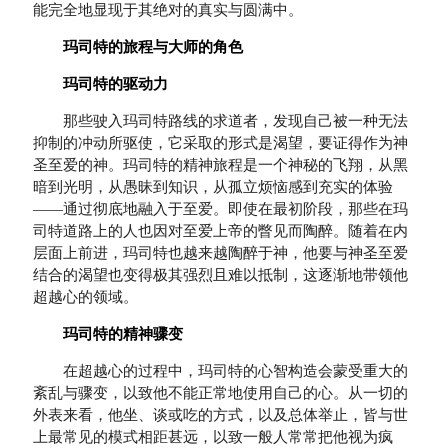
能完全地显现于其绝对的真实与圆满中。
玛司特的旅程与大师的角色
玛司特的驱动力
那些驶入玛司特路线的求道者，发现自己被一种无法
抑制的冲动所驱使，它采取的形式是渴望，要证得作为神
圣至爱的神。玛司特的精神旅程是一个神秘的飞翔，从黑
暗到光明，从愚昧到知识，从孤立烦恼感到充实的体验
——通过彻底地融入于至爱。即使在最初阶段，那些在玛
司特道路上的人也因对至爱上帝的瞥见而陶醉。随着在内
层面上前进，玛司特也越来越陶醉于神，他要与神圣至爱
结合的渴望也变得极其强烈且难以抵制，这逐渐地带领他
超越心的领域。
玛司特的精神骤变
在超越心的过程中，玛司特的心智构造会蒙受重大的
紊乱与骤变，以致他不能正常地使用自己的心。从一切的
外表来看，他坐、谈或吃的方式，以及总体举止，皆与世
上最常见的模式相距甚远，以致一般人常常把他视为疯