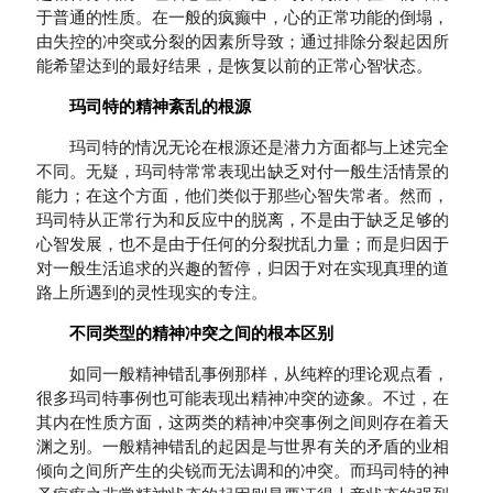
于普通的性质。在一般的疯癫中，心的正常功能的倒塌，
由失控的冲突或分裂的因素所导致；通过排除分裂起因所
能希望达到的最好结果，是恢复以前的正常心智状态。
玛司特的精神紊乱的根源
玛司特的情况无论在根源还是潜力方面都与上述完全
不同。无疑，玛司特常常表现出缺乏对付一般生活情景的
能力；在这个方面，他们类似于那些心智失常者。然而，
玛司特从正常行为和反应中的脱离，不是由于缺乏足够的
心智发展，也不是由于任何的分裂扰乱力量；而是归因于
对一般生活追求的兴趣的暂停，归因于对在实现真理的道
路上所遇到的灵性现实的专注。
不同类型的精神冲突之间的根本区别
如同一般精神错乱事例那样，从纯粹的理论观点看，
很多玛司特事例也可能表现出精神冲突的迹象。不过，在
其内在性质方面，这两类的精神冲突事例之间则存在着天
渊之别。一般精神错乱的起因是与世界有关的矛盾的业相
倾向之间所产生的尖锐而无法调和的冲突。而玛司特的神