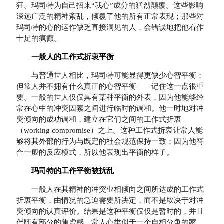
狂。玛司特为自己招来“我心”成分的猛烈颠覆。这些影响
深远广泛的精神紊乱，倾覆了他的所有正常表现；那些对
玛司特的心的运作缺乏直接洞见的人，会错误地把他看作
十足的疯癫。
一般人的工作式折衷平衡
与普通世人相比，玛司特可能显得更缺少心智平衡；
但常人并不拥有什么真正的心智平衡——记住这一点很重
要。一般的世人仅仅具有某种平衡的外表，因为他能够经
常在心中的冲突因素之间进行临时的调和。他一时地对冲
突倾向的成功调和，建立在它们之间的工作式折衷
（working compromise）之上。这种工作式折衷让常人能
够将其外部的行为与既定的社会规范保持一致；因为他符
合一般的反应模式，所以他表现出平衡的样子。
玛司特的工作平衡被扰乱
一般人在其精神的冲突业相倾向之间所达成的工作式
折衷平衡，由情况的急迫需要所决定，而不是取决于对冲
突倾向的认真评价。结果是这种平衡仅仅是暂时的，并且
伴随有部分的焦虑感。常人心类似于一个自相分争的家