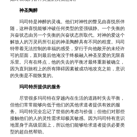
神圣陶醉
玛司特是神醉的灵魂。他们对神性的瞥见由喜悦所伴
随，这种喜悦能够冲破任何类型的坚强镇静。一个失衡的
兴奋状态由另一个失衡的兴奋状态所取代。对神的爱这个
解放人的万灵药所引起的神圣陶醉具有不同的程度。玛司
特带着无法控制的幸福的感受，穿行于向他敞开的未经许
可的层面，直到最后他淹没于终极融入神圣至爱的无限喜
乐里。只有在终点，他的失去的平衡才最终重新被确立，
因为直到旅程上的所有障碍因素被成功地攻克之前，意识
的失衡是不能恢复的。
玛司特所提供的服务
尽管很多玛司特在穿越内在生活的道路时失去平衡，
但他们常常能够向低于他们的其他求道者提供有效的服
务。玛司特完全忘记了世俗的考虑与价值；但他们对那些
接触他们的人的灵性需求却极其敏感。因为玛司特有意识
地置身于高级层面上，所以他们能够给求道者提供必要类
型的超自然帮助。