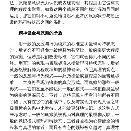
法，疯癫是意识无力认识或表现真理；其程度由它偏离真
理的程度来衡量。如将这两个截然不同的标准混淆且同时
运用，那它们就不可避免地引起不正常的疯癫状态与超正
常的玛司特状态之间的混乱。
精神健全与疯癫的矛盾
用一般的反应与行为模式的标准去衡量玛司特状态
时，后者会不可避免地被解释为甚至比一般疯癫更大程度
的疯癫。但若是我们改变标准，它们就会得到不同的解
释。用真理的实现与表现标准来衡量玛司特状态时，后者
就必然被解释为程度增加的精神健全。依照真理的观点，
一般的反应与行为模式——此乃衡量疯癫程度的最普通标
准——本身将呈现为疯癫的真实形式。而疯癫的那些一般
形式——它们甚至不能达到一般的模式——将把自身呈现
为疯癫的更深层次。不过，这些展现人类意识的所有不同
阶段，只有在它们的相续中，以及与实现并表现真理之终
极目标的关系中来看待，才能被更好地认识。以这种方式
来考虑时，一般的疯癫就被视为对真理的最模糊反映，一
般的意识模式和玛司特状态，二者皆被视为心智健全的增
长和向真理的靠近，而只有当心的领域被穿越时，真理才