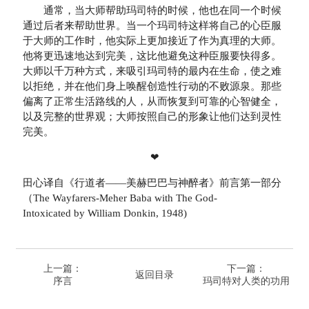
通常，当大师帮助玛司特的时候，他也在同一个时候
通过后者来帮助世界。当一个玛司特这样将自己的心臣服
于大师的工作时，他实际上更加接近了作为真理的大师。
他将更迅速地达到完美，这比他避免这种臣服要快得多。
大师以千万种方式，来吸引玛司特的最内在生命，使之难
以拒绝，并在他们身上唤醒创造性行动的不败源泉。那些
偏离了正常生活路线的人，从而恢复到可靠的心智健全，
以及完整的世界观；大师按照自己的形象让他们达到灵性
完美。
❤
田心译自《行道者——美赫巴巴与神醉者》前言第一部分
（The Wayfarers-Meher Baba with The God-
Intoxicated by William Donkin, 1948)
上一篇：
下一篇：
返回目录
序言
玛司特对人类的功用