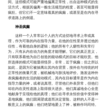
间。这些模式可能严重地偏离正常性，出自这种模式的生
活方式，根据其偏离一般生活规范的程度，甚至可能显得
疯狂。但它们不一定意味着真的疯癫，或甚至是在内在寻
求道路上的倒退。
神圣疯癫
这样一个人常常以个人的方式迫切地寻求上帝或真
理，作为可靠的内在指导力量。在他的任性里并透过他的
任性，有着他自身的逻辑；他的所有个人癖性和失常行
为，只有从内在动力的角度才能理解。它们的真正意义，
只有联系着他为自己创造的能动模式的目标才能欣赏。他
所选择的模式可能显得怪异，非常，近于疯癫；但之所以
如此，是因为它被抽离出其内在背景，按外在与传统的对
正常性的衡量尺度，被机械地与肤浅地评价。激发这种外
表疯癫者的生活的能动模式，其内在目标通常是作为内在
指导力量的神，或者说真理。尽管他们外表异常，但他们
却在内在灵性道路上取得很大进步。他们真诚地全心全意
地献身于呈现给他的真理；他们在寻求永恒价值中变得神
圣地疯癫。他们因渴望成道而决定冒险。这样的人不是一
般意义上的疯癫；他们绝望地爱上了神，被称作玛司特。