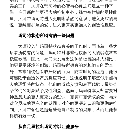
美的工作，大师在玛司特的心智与心灵之间建立一种平
衡，启开新的与更强大的控制中心，释放被封锁的灵性能
量。大师带玛司特进入更明晰清醒的意识，进入更深的喜
悦，更纯更扩展的爱，进入更真实更强大的创造性反应。
玛司特状态所特有的一些问题
大师投入与玛司特状态有关的工作时，面临着一些为
后者所特有的问题。玛司特对那些他接触的人的弱点常常
极度敏感；因此，与尚未发展出这种超敏感的常人相比，
他更易受环境的刺激。玛司特所拥有的对其他人的爱本
身，常常迫使他采取严厉的行为，随着时间的流逝，他很
可能陷于自造的严厉反应习惯。这也说明了那些似乎虐待
人的玛司特的状态。他们的道德义愤和表面残酷，最终会
给它们的对象赋予灵性利益。然而，玛司特本人却需要对
神圣意志的更大更充分的默认，更宽广更慷慨的爱，与未
进化灵魂的更完全的认同，对心的更深刻认识和更彻底控
制。大师带领他超越这些他自己制造的局限，从而让他获
得所有这一切。
从自足里拉出玛司特以让他服务