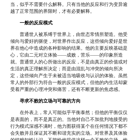
当，似乎不需要什么解释。只有当他的反应和行为变异逾
越了正常范围的界限时，才有必要解释。
一般的反应模式
普通世人被系缚于世界上，由世态常情所塑造。他受
倾向与爱好的驱使，对世界作出反应，这些倾向爱好是世
界在他心中造成的各种影响的结果。他的主要反映基础是
心，它由二元对立体验——成败，苦乐——的印象所造
就。普通世人的心所做出的反应，不是由真正的价值或对
生活的真正理解所决定；而是由混乱与冲突的倾向所决
定，这些倾向产生于未被适当地吸收与认识的体验。虽然
常人的外部行为符合一般的反应模式，但他的内生活却蒙
受着严重的心理冲突和痛苦，还有不断更新的焦虑感。
寻求不败的立场与可靠的方向
在外表上，常人可能似乎平衡泰然；但他的平衡仅仅
是表面的，而不是真正的。当他对自己不加批判地接受的
行为模式深感不满时，他力图获得某个在任何情况下都不
会失败并且保证其不断和谐充实的立场。对世界及其体验