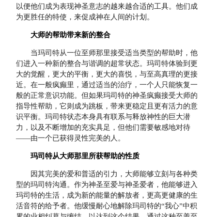
以便他们成为表现神圣意志的越来越合适的工具。他们成
为更胜任的特使，来促成神在人间的计划。
大师的帮助带来新的整合
当玛司特从一位至师那里接受适当类型的帮助时，他
们进入一种新的整合与谐调的超常状态。玛司特体验到更
大的觉醒，更大的平衡，更大的喜悦，与至高真理的更接
近。在一般疯癫里，通过适当的治疗，一个人只能恢复一
般的正常意识功能。但如果玛司特的神圣疯癫接受大师的
指导性帮助，它则成为跳板，带来更稳定且更有活力的意
识平衡。玛司特状态本身具有联系与释放神性的巨大潜
力，以及不断增加的充实具足，但他们需要敏感地对待
——由一个已获得灵性完美的人。
玛司特从大师那里所获帮助的性质
因其完美的爱和普适的引力，大师能够立刻与各种类
型的玛司特沟通。作为神圣至爱与神圣爱者，他能够进入
玛司特的生活，成为新的能量的解放者，更高更健康的生
活音符的给予者。他缓慢耐心地解除玛司特的“我心”中积
累的业相纠葛与缠结，以达到这个结果。通过这种至善至