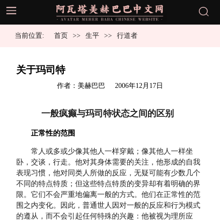
当前位置:
首页
生平
行道者
关于玛司特
发
作者：美赫巴巴
2006年12月17日
布
于
一般疯癫与玛司特状态之间的区别
正常性的范围
常人或多或少像其他人一样穿戴；像其他人一样坐
卧，交谈，行走。他对其身体需要的关注，他形成的自我
表现习惯，他对同类人所做的反应，无疑可能有少数几个
不同的特点特质；但这些特点特质的变异却有着明确的界
限。它们不会严重地偏离一般的方式。他们在正常性的范
围之内变化。因此，普通世人因对一般的反应和行为模式
的遵从，而不会引起任何特殊的兴趣：他被视为理所应