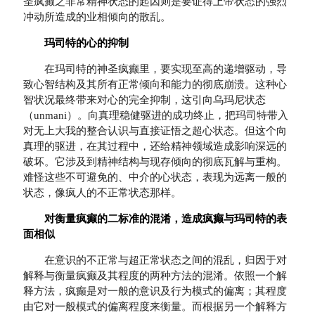
圣疯癫之非常精神状态的起因则是要证得上帝状态的强烈
冲动所造成的业相倾向的散乱。
玛司特的心的抑制
在玛司特的神圣疯癫里，要实现至高的递增驱动，导
致心智结构及其所有正常倾向和能力的彻底崩溃。这种心
智状况最终带来对心的完全抑制，这引向乌玛尼状态
（unmani）。向真理稳健驱进的成功终止，把玛司特带入
对无上大我的整合认识与直接证悟之超心状态。但这个向
真理的驱进，在其过程中，还给精神领域造成影响深远的
破坏。它涉及到精神结构与现存倾向的彻底瓦解与重构。
难怪这些不可避免的、中介的心状态，表现为远离一般的
状态，像疯人的不正常状态那样。
对衡量疯癫的二标准的混淆，造成疯癫与玛司特的表
面相似
在意识的不正常与超正常状态之间的混乱，归因于对
解释与衡量疯癫及其程度的两种方法的混淆。依照一个解
释方法，疯癫是对一般的意识及行为模式的偏离；其程度
由它对一般模式的偏离程度来衡量。而根据另一个解释方