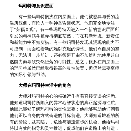
玛司特与意识层面
有一些玛司特搁浅在内层面上。他们被恩典与爱的流
溢所压倒，而陷入一种神圣昏迷状态。他们完全地专注
于“荣福直观”。有一些玛司特因进入一个新的意识层面所
引发的精神筋斗被弄得彻底茫然，而在其新环境、新责任
和新能力中不知所措。有一些玛司特发现其涌现的能力不
可控制，而面临着新的难以克服的诱惑。他们靠自身的努
力，无法进一步前进，还必须避开由不加辨别地使用超自
然能力而导致突然堕落的可能性。总之，很多在内层面上
的玛司特虽然已经取得很高的灵性位置，但仍然需要至师
的实际引领与帮助。
大师在玛司特生活中的角色
大师对玛司特的心的精确运作有着直接无误的洞悉。
他知道玛司特所陷入的异常心智状态的真正起源与性质。
他因此能够了解玛司特的灵性需要；他能够帮助他们朝着
他们正以自身的方式奋进的目标前进。大师知道旅程的所
有的阶段，及其陷阱，危险与加速进步的机会。他给玛司
特以有效的指导和灵性推进，促成他们在道路上的前进，