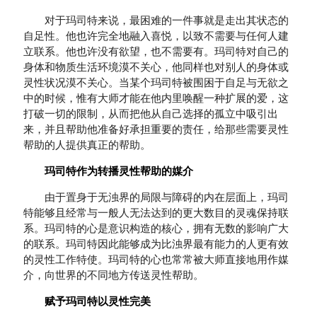
对于玛司特来说，最困难的一件事就是走出其状态的
自足性。他也许完全地融入喜悦，以致不需要与任何人建
立联系。他也许没有欲望，也不需要有。玛司特对自己的
身体和物质生活环境漠不关心，他同样也对别人的身体或
灵性状况漠不关心。当某个玛司特被围困于自足与无欲之
中的时候，惟有大师才能在他内里唤醒一种扩展的爱，这
打破一切的限制，从而把他从自己选择的孤立中吸引出
来，并且帮助他准备好承担重要的责任，给那些需要灵性
帮助的人提供真正的帮助。
玛司特作为转播灵性帮助的媒介
由于置身于无浊界的局限与障碍的内在层面上，玛司
特能够且经常与一般人无法达到的更大数目的灵魂保持联
系。玛司特的心是意识构造的核心，拥有无数的影响广大
的联系。玛司特因此能够成为比浊界最有能力的人更有效
的灵性工作特使。玛司特的心也常常被大师直接地用作媒
介，向世界的不同地方传送灵性帮助。
赋予玛司特以灵性完美