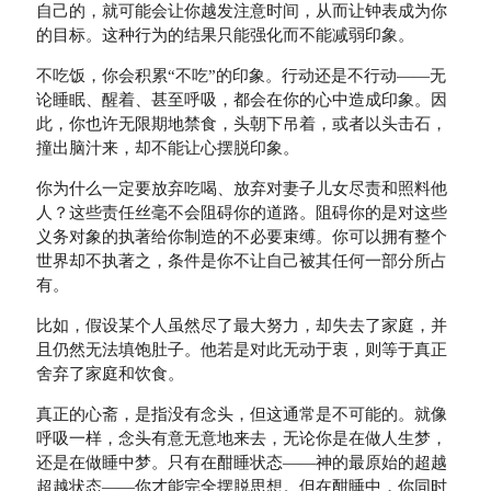
自己的，就可能会让你越发注意时间，从而让钟表成为你
的目标。这种行为的结果只能强化而不能减弱印象。
不吃饭，你会积累“不吃”的印象。行动还是不行动——无
论睡眠、醒着、甚至呼吸，都会在你的心中造成印象。因
此，你也许无限期地禁食，头朝下吊着，或者以头击石，
撞出脑汁来，却不能让心摆脱印象。
你为什么一定要放弃吃喝、放弃对妻子儿女尽责和照料他
人？这些责任丝毫不会阻碍你的道路。阻碍你的是对这些
义务对象的执著给你制造的不必要束缚。你可以拥有整个
世界却不执著之，条件是你不让自己被其任何一部分所占
有。
比如，假设某个人虽然尽了最大努力，却失去了家庭，并
且仍然无法填饱肚子。他若是对此无动于衷，则等于真正
舍弃了家庭和饮食。
真正的心斋，是指没有念头，但这通常是不可能的。就像
呼吸一样，念头有意无意地来去，无论你是在做人生梦，
还是在做睡中梦。只有在酣睡状态——神的最原始的超越
超越状态——你才能完全摆脱思想。但在酣睡中，你同时