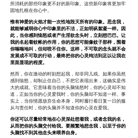
所消耗的那些印象更不好的新印象。这些新印象将更加牢
固地扎根在你心中。
惟有神爱的火焰才能一次性地毁灭所有的印象。思念我，
就能够减弱你心中印象里的不洁，正如明矾絮凝一样。因
此，当你感到恼怒或者产生淫欲念头时，立刻想巴巴。让
我的名起着蚊帐的作用，你的思想可能像蚊子那样，围着
你嗡嗡地叫，但却咬不住你。这样，不可取的念头就不会
发展成不可取的行动，最终把你的心灵纯洁到足以让我在
里面显现的程度。
然而，你在激动的时刻想起我，却非同儿戏。如果你虽然
感到恼怒，却制止住自己，不把它表现出来，这确实是伟
大的成就。它意味着当你的头脑恼怒时，你的心灵却不知
道，正如当你的心灵爱我时，你的头脑却不知道一样。事
实上，当你情愿放弃生命本身，同时履行着日复一日的服
从与责任时，你的头脑并不知道你的心灵在爱我。
你还可以尽量经常地在心灵深处想着我，或者念我的名，
从而把你的头脑交付给我。要频繁地想念我，以至于你的
头脑找不到其他念头来喂养自身。