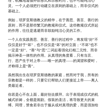
理，机械地遵循外部形式和宗教时尚，也不可能纯洁心
灵。一个人必须把行动建立在原则的基础上，而非仪式的
基础上。
例如，琐罗亚斯德教义的精华，在于善思、善言、善行的
原则，而不是那些繁冗的教规和仪式。这些教规仪式所起
的作用，往往是逃避而非鼓励纯洁心灵的工作。
一个人在实践善思、善言、善行的过程中，将发现“好”不
仅仅是好于“坏”，也不仅仅是“坏”的对立面；“不坏”也不
一定是“好”。“善”与“恶”二词起着强化幻相二元性、而非
揭示神圣一体性的作用。从真理的角度看，只有当言、
行、思产生于对上帝——唯一的真理——的渴望和爱时，
才称得上是“善”。
虽然我出生在琐罗亚斯德教的家庭，然而对于我，所有的
宗教都是一样的，只要它们帮助人们更接近上帝——离人
类最近者。
你若是心不在上面，最好别去膜拜。出于表现或仪式的机
械式祈祷，全都是闹剧。假装的圣洁，将导致更大的束
缚。同理，禁食若非出于服从或对真理的爱，而是强加给