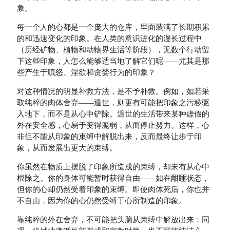
象。
每一个人的心都是一个庞大的仓库，里面装满了长期积累
的和迅速变化的印象。在人类的意识进化的漫长过程中
（历经矿物、植物和动物界生活等阶段），无数个行动留
下这些印象，人怎么能够适当地了解它们呢——尤其是那
些产生于嗔怒、淫欲和贪婪行为的印象？
对这种情况的明显补救方法，是不予补救。例如，如若采
取纯粹的肉体舍弃——遁世，则更有可能把印象之污秽驱
入地下，而不是从心中铲除。遁世的生活带来某种虚假的
外在安全感，心易于变得脆弱，从而停止努力。这样，心
非但不能从印象的束缚中解脱出来，反而最终让步于印
象，从而发展出更大的束缚。
你虽然在物质上摆脱了印象所造成的束缚，却未有从心中
根除之。你的身体可能暂时获得自由——如在酣睡状态，
但你的心却仍然受着印象的束缚。即使肉体死后，你也并
不自由，因为你的心仍然受缚于心所制造的印象。
靠纯粹的外在舍弃，不可能把头脑从束缚中解放出来；同