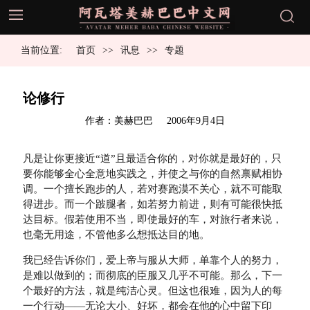
当前位置:
首页
讯息
专题
论修行
发
作者：美赫巴巴
2006年9月4日
布
于
凡是让你更接近“道”且最适合你的，对你就是最好的，只
要你能够全心全意地实践之，并使之与你的自然禀赋相协
调。一个擅长跑步的人，若对赛跑漠不关心，就不可能取
得进步。而一个跛腿者，如若努力前进，则有可能很快抵
达目标。假若使用不当，即使最好的车，对旅行者来说，
也毫无用途，不管他多么想抵达目的地。
我已经告诉你们，爱上帝与服从大师，单靠个人的努力，
是难以做到的；而彻底的臣服又几乎不可能。那么，下一
个最好的方法，就是纯洁心灵。但这也很难，因为人的每
一个行动——无论大小、好坏，都会在他的心中留下印