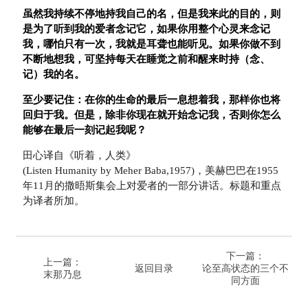
虽然我持续不停地持我自己的名，但是我来此的目的，则
是为了听到我的爱者念记它，如果你用整个心灵来念记
我，哪怕只有一次，我就是耳聋也能听见。如果你做不到
不断地想我，可坚持每天在睡觉之前和醒来时持（念、
记）我的名。
至少要记住：在你的生命的最后一息想着我，那样你也将
回归于我。但是，除非你现在就开始念记我，否则你怎么
能够在最后一刻记起我呢？
田心译自《听着，人类》
(Listen Humanity by Meher Baba,1957)，美赫巴巴在1955
年11月的撒晤斯集会上对爱者的一部分讲话。标题和重点
为译者所加。
下一篇：
上一篇：
返回目录
论至高状态的三个不
末那乃息
同方面