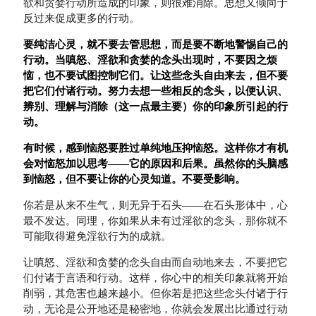
欲和贪婪行动所造成的印象，则很难消除。思想又倾向于
反过来促成更多的行动。
要纯洁心灵，就不要去管思想，而是要不断地警惕自己的
行动。当嗔怒、淫欲和贪婪的念头出现时，不要因之烦
恼，也不要试图控制它们。让这些念头自由来去，但不要
把它们付诸行动。努力去想一些相反的念头，以便认识、
辨别、理解与消除（这一点最主要）你的印象所引起的行
动。
有时候，感到恼怒要胜过单纯地压抑恼怒。这样你才有机
会对恼怒加以思考——它的原因和后果。虽然你的头脑感
到恼怒，但不要让你的心灵知道。不要受影响。
你若是从来不生气，则无异于石头——在石头形体中，心
最不发达。同理，你如果从未有过淫欲的念头，那你就不
可能取得避免淫欲行为的成就。
让嗔怒、淫欲和贪婪的念头自由而自动地来去，不要把它
们付诸于言语和行动。这样，你心中的相关印象就将开始
削弱，其危害也越来越小。但你若是把这些念头付诸于行
动，无论是公开地还是秘密地，你就会发展出比通过行动