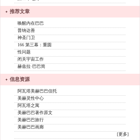
推荐文章
唤醒内在巴巴
普纳达善
神圣门卫
166 第三幕：重圆
性问题
闭关宇宙工作
赫兹拉·巴巴简
信息资源
阿瓦塔美赫巴巴信托
美赫灵性中心
阿瓦塔之寓
美赫巴巴著作原文
美赫巴巴旅行
美赫巴巴画廊
[更多]