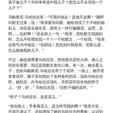
孩子做儿子？为何单单选中我儿子？您怎么不去另找一个
儿子？”
乌帕斯尼·马哈拉吉答：“可我叫他走！是他不走啊！”随即
叫默文过来，说：“母亲要你回家。她给你找了个不错的媳
妇儿，你应该去做生意，跟世人一样行骗撒谎。走吧，走
吧……玩好啊！”还会加上一句：“母亲，您给默文找媳妇
时，怎么不给我也找一个？一个给默文，一个给我。”母亲
会怒气冲冲地说：“别胡说！您也别叫我母亲。您那么老，
怎么能做我的儿子。”
不过，她也很尊重马哈拉吉，把他视为灵性大师。俩人之
间存在着爱，却总是因默文发生口角。有一次，她去看儿
子，也给乌帕斯尼·马哈拉吉带了个花环。一路上，她手里
拿着花环，脑子里却想好了各种各样的话，说给马哈拉吉
听。她到后，向马哈拉吉顶礼，并把花环挂在他的脖子
上。“好，好，” 马哈拉吉说：“旧鞋子编的花环。”
“鞋子？马哈拉吉，这是花儿。”
“您在路上，手拿着花儿，是怎样骂我的啊？”母亲大笑，
不得不承认了。这却增加了她对马哈拉吉的尊敬，认识到