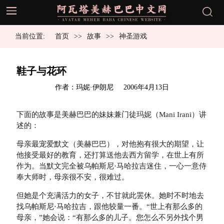
当前位置:
首页
故事
神圣游戏
鞋子与花环
发
作者：玛妮·伊朗尼
2006年4月13日
布
于
下面的故事是美赫巴巴的妹妹兼门徒玛妮（Mani Irani）讲
述的：
母亲最宠爱默文（美赫巴巴），对他抱有很大的期望，让
他接受最好的教育，还打算送他去西方留学，在世上有所
作为。当默文完全被乌帕斯尼·马哈拉吉迷住，一心一意侍
奉大师时，母亲很不安，很难过。
但她是个充满活力的女子，不甘就此罢休。她时不时地去
找乌帕斯尼·马哈拉吉，跟他较量一番。“世上有那么多的
母亲，”她会说：“有那么多的儿子。您怎么不另外找个男