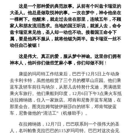
这是一个那种爱的典范故事。从前有个叫兹卡瑞亚的
大圣人。他总是做取悦神的事。一次在梦中，神令他坐在
一棵树下。他醒来，就走过去坐在那里，连续五年，不顾
家人和朋友流泪恳求。当地的国王听说，就派人去，命令
兹卡瑞亚来见他，圣人却一动也不动。接着国王命令下
属，要是他再不服从，就将他锯为两半。兹卡瑞亚一丝不
动任自己被锯！
这是伟大、真正的爱，服从梦中神谕。这里你们拥有
神本人，他叫你们做些芝麻小事，你们却做不到
！
康提的玛司特工作结束后，巴巴于12月5日上午动身
去卡利卡特，虽然他租赁了三个月的樱草山庄园。他们乘
蓝车及轿车前往马纳尔，从那儿去特努什戈迪，男满德里
乘火车旅行。他们乘船到印度，12月6日下午3点乘火车抵
达拉姆纳德，住入一家旅店。邓肯和尼鲁开蓝车尾随，在
那里会合。图克拉姆驾驶伊丽莎白的轿车，邓肯驾驶蓝
车，尼鲁做他的“清洁工”（机修助手）。
在拉姆纳德，12月7日，巴巴联系到一个很伟大的圣
人，名叫帕鲁克拉巴巴的115岁玛司特。巴巴对这次会见