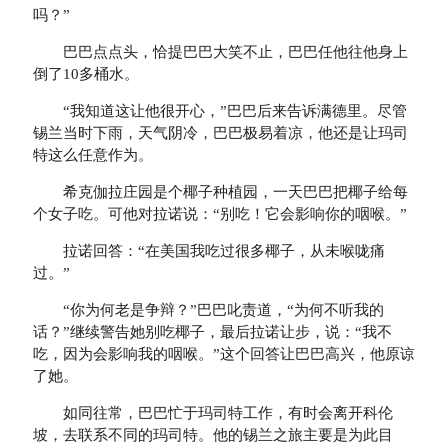
吗？”
巴巴点点头，恰提巴巴大笑不止，巴巴任他往他身上
倒了10多桶水。
“我知道这让他很开心，”巴巴后来告诉满德里。尽管
锡兰当时下雨，天气阴冷，巴巴极易着凉，他还是让玛司
特这么任意作为。
希克伽拉庄园是个椰子种植园，一天巴巴把椰子给每
个女子吃。可他对拉诺说：“别吃！它会影响你的咽喉。”
拉诺回答：“在美国我吃过很多椰子，从未喉咙痛
过。”
“你为何老是争辩？”巴巴叱责道，“为何不听我的
话？”继续警告她别吃椰子，最后拉诺让步，说：“我不
吃，因为会影响我的咽喉。”这个回答让巴巴高兴，他原谅
了她。
如同往常，巴巴忙于玛司特工作，有时会离开科伦
坡，去联系不同的玛司特。他的锡兰之旅主要是为此目