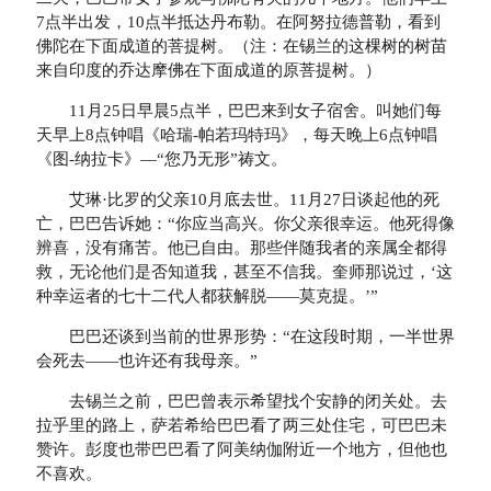
7点半出发，10点半抵达丹布勒。在阿努拉德普勒，看到
佛陀在下面成道的菩提树。（注：在锡兰的这棵树的树苗
来自印度的乔达摩佛在下面成道的原菩提树。）
11月25日早晨5点半，巴巴来到女子宿舍。叫她们每
天早上8点钟唱《哈瑞-帕若玛特玛》，每天晚上6点钟唱
《图-纳拉卡》—“您乃无形”祷文。
艾琳·比罗的父亲10月底去世。11月27日谈起他的死
亡，巴巴告诉她：“你应当高兴。你父亲很幸运。他死得像
辨喜，没有痛苦。他已自由。那些伴随我者的亲属全都得
救，无论他们是否知道我，甚至不信我。奎师那说过，‘这
种幸运者的七十二代人都获解脱——莫克提。’”
巴巴还谈到当前的世界形势：“在这段时期，一半世界
会死去——也许还有我母亲。”
去锡兰之前，巴巴曾表示希望找个安静的闭关处。去
拉乎里的路上，萨若希给巴巴看了两三处住宅，可巴巴未
赞许。彭度也带巴巴看了阿美纳伽附近一个地方，但他也
不喜欢。