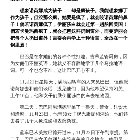
想象诺芮娜成为孩子——却是疯孩子。我能想象娜丁
作为孩子，但没那么疯。她要是疯了，就会咬诺芮娜的鼻
子！倘若诺芮娜疯了，伊丽莎白就会赶第一趟船回美国！
倘若卡曼玛西疯了，就会把芭奴拜扔到窗外，而曼萨丽会
把每个人扔出窗外！吉蒂会再学上十种语言，全放在一个
锅里煮
！
巴巴是在拿她们的各种个性打趣。吉蒂监管厨房，因
为女佣们不懂英语，她就义不容辞地学了几个马拉地语
词。可一个也念不准，这让巴巴开心不止。
11月21日星期天，满满四辆车的人来见巴巴。但他派
诺芮娜去和他们谈话，没见他们，因为他希望保持闭关。
上午10点，他和女子们乘伊丽莎白的车去植物园。
第二天，巴巴同男满德里呆了一整天，禁食，只饮水
和蜂蜜。11月23日，他带领女子观光康提和湖泊。他们还
去看了几个大象洗澡和表演杂技。
蓝车已从美拉巴德开过来，11月23日下午到康提。第
二天，巴巴带女子参观与佛陀有关的几个地方。他们早上