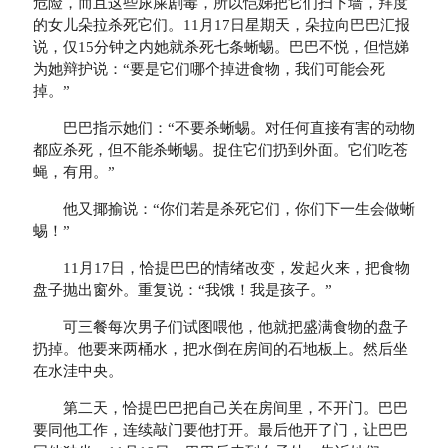
危险，而且这些尿屎剧毒，所以恺娣把它们扫下墙，拜度
的女儿朵拉杀死它们。11月17日星期天，朵拉向巴巴汇报
说，仅15分钟之内她就杀死七条蜥蜴。巴巴不悦，但恺娣
为她辩护说：“要是它们哪个掉进食物，我们可能会死
掉。”
巴巴指示她们：“不要杀蜥蜴。对任何直接有害的动物
都应杀死，但不能杀蜥蜴。捉住它们扔到外面。它们吃苍
蝇，有用。”
他又揶揄说：“你们若是杀死它们，你们下一生会做蜥
蜴！”
11月17日，恰提巴巴的情绪改变，发起火来，把食物
盘子抛出窗外。重复说：“我饿！我是孩子。”
可三餐每次男子们试图喂他，他就把盛满食物的盘子
扔掉。他要来两桶水，把水倒在房间的石地板上。然后坐
在水洼中央。
第二天，恰提巴巴把自己关在房间里，不开门。巴巴
要同他工作，连续敲门要他打开。最后他开了门，让巴巴