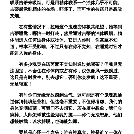
联系吉蒂来吸烟。可是用精体联系一个浊体几乎不可能。
吉蒂感觉到精体的在场，吓坏了。而可怜的拉诺只是想吸
支烟。
在有些情况下，拉诺这个鬼魂变得极其绝望，她等到
吉蒂睡觉，哪怕一时打盹，然后通过吉蒂的浊体吸烟。精
体能进入任何浊身体或物体。它进入你时，你甚至不知
道，根本不受影响。不过只有在你不觉知、在睡觉时它才
能进入你的身体。
有多少魂灵在诺芮娜不觉知时通过她喝茶？但魂灵无
法固定，不会住在你体内或占有你，仅仅像风一般飘过。
这只是有时发生。别去想它，否则你会发疯！这不重要，
无足轻重！
有时你们无缘无故感到生气。这可能是有个鬼魂想通
过你消耗嗔怒业相。但这毫不重要，不值得考虑。我们的
身体充满细菌，可我们不去想它。若在脑中想象，我们会
疯掉。大师怎样被这些鬼魂打搅——你们无法想象。他们
想接触我，以求解脱，也确能如愿。
要总是心怀一个念头：唯有神真实。神是谁？一体存