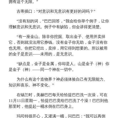
拥有这个无限。”
吉蒂插口：“对意识和无意识有更好的词吗？”
“没有别的词，”巴巴回答，“我会给你举个例子，让你
理解意识和无意识。例子中有缺陷，但会讲得更清楚。
“有一座金山。除非你挖掘、取出金子、使用并卖掉
它，否则就没法用它挣钱。没有金子你无助，金子没有你
也无用。你把它挖出，卖掉，用它得到想要的。所以被用
的金子是意识——未用的，是无意识。
“缺点是，金子是金属，你却是人。山是金子（神）你
是金子（神）——同一个神在一切中。
为什么有这个造物界？神必须体验自己有无限能力、
知识和喜乐。神不变化。”
在锡兰时，美赫巴巴每天给恰提巴巴洗一次澡，可在
11月11日星期一，恰提巴巴竟给巴巴洗了个澡！巴巴到他
那里时，他提起一桶水倒在巴巴身上。
玛司特很开心，又灌满一桶，问巴巴：“我可以再倒