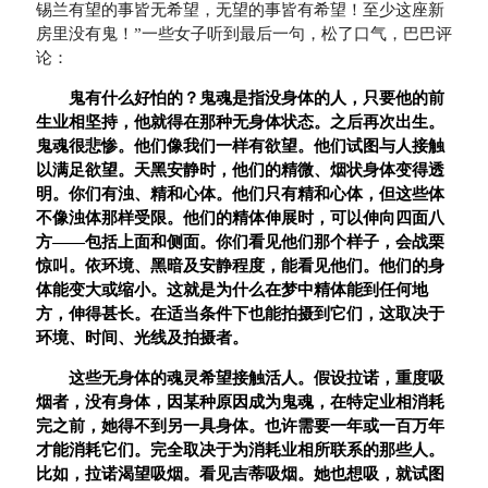
锡兰有望的事皆无希望，无望的事皆有希望！至少这座新
房里没有鬼！”一些女子听到最后一句，松了口气，巴巴评
论：
鬼有什么好怕的？鬼魂是指没身体的人，只要他的前
生业相坚持，他就得在那种无身体状态。之后再次出生。
鬼魂很悲惨。他们像我们一样有欲望。他们试图与人接触
以满足欲望。天黑安静时，他们的精微、烟状身体变得透
明。你们有浊、精和心体。他们只有精和心体，但这些体
不像浊体那样受限。他们的精体伸展时，可以伸向四面八
方——包括上面和侧面。你们看见他们那个样子，会战栗
惊叫。依环境、黑暗及安静程度，能看见他们。他们的身
体能变大或缩小。这就是为什么在梦中精体能到任何地
方，伸得甚长。在适当条件下也能拍摄到它们，这取决于
环境、时间、光线及拍摄者。
这些无身体的魂灵希望接触活人。假设拉诺，重度吸
烟者，没有身体，因某种原因成为鬼魂，在特定业相消耗
完之前，她得不到另一具身体。也许需要一年或一百万年
才能消耗它们。完全取决于为消耗业相所联系的那些人。
比如，拉诺渴望吸烟。看见吉蒂吸烟。她也想吸，就试图