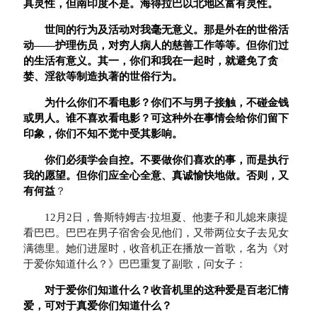
具灵性，但南印度不是。海得拉巴以北地区富有灵性。
世间的行为及活动对我毫无意义。那是外在的世俗活
动——护理伤员，对穷人病人的慈善工作等等。但你们过
的生活有意义。其一，你们和我在一起时，就避免了贪
婪、淫欲等制造执著的世俗行为。
为什么你们不看电影？你们不与男子接触，不碰金钱
或男人。谁不喜欢看电影？可这种外在事情会给你们留下
印象，你们不知不觉中受其影响。
你们必须学会自控。不要做你们喜欢的事，而是执行
我的愿望。但你们应全心全意、真诚愉快地做。否则，又
有何益
？
12月2日，鲁斯特姆吉·拉坦夏、他妻子和儿媳来康提
看巴巴。巴巴在男子宿舍会见他们，又带两位女子去见女
满德里。她们进屋时，收音机正在播放一首歌，名为《对
于爱你知道什么？》巴巴重复了副歌，问女子：
对于爱你们知道什么？收音机里的这种爱是百老汇情
爱，可对于真爱你们知道什么？