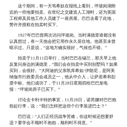
这个期间，有一天韦希奴在报纸上看到，坪坡岗湖附
近的一些地要拍卖。在世纪之交建造人工湖时，还为英国
工程师及其他工作人员建了一座房屋。巴巴去看了此地，
赞许并授权在拍卖时买下。
1927年巴巴曾两次访问坪坡岗。当时满德里谁都没有
认真想过，有一天他会把它用作永久居住地。他甚至未曾
暗示过。只是说，“这地方确实很好，气候也不错。”
拍卖于11月11日举行，当时巴巴在锡兰，那天早上他
反复问身边的满德里，“我们会在拍卖中买到别墅吗？如果
买到，会很好。”大阿迪的父亲凯库希如·伊朗尼，是阿美
纳伽市行政委员会成员之一，他从中介入，让萨若希和彭
度中标。他们成功了，于11月28日星期四给巴巴发电
报：“坪坡岗房子已买下。”
讨论去卡利卡特的事宜，11月28日，诺芮娜对巴巴抱
怨起行李，说：“我们怎样把这些个行李装进巴士？”
巴巴说：“人们正经历战争苦难，你这时候还想要舒
适？要学会不顺时不抱怨，顺利时不得意。”