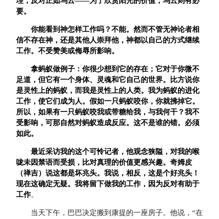
理，反对正如乌云——为了欣赏阳光的价值，乌云则有必
要。
你能看到神怎样工作吗？不能。然而不管无神论者相
信不存在神，还是其他人崇拜他，神都以自己的方式继续
工作。不受赞美或侮辱所影响。
拿蚂蚁做例子：你很少想到它的存在；它对于你微不
足道，但它有一个身体、灵魂和它自己的世界。比方说你
是灵性上的蚂蚁，而我是灵性上的人类。我为蚂蚁的进化
工作，使它们成为人。假如一只蚂蚁咬你，你就拂掉它。
所以，如果有一只蚂蚁咬我或带糖给我，与我何干？我不
受影响，可那自然对蚂蚁造成反应。这不是谁的错。必须
如此。
最近采访我的这个可怜记者，他观念狭隘，对我的喉
咙未因禁语而受损，比对真理的价值更感兴趣。奇姆皮
（禅吉）说这都是坏兆头。我说，相反，这是个好兆头！
现在这确定无疑。我将留下做我的工作，因为反对有助于
工作
。
当天下午，巴巴决定搬到康提的一座房子。他说，“在