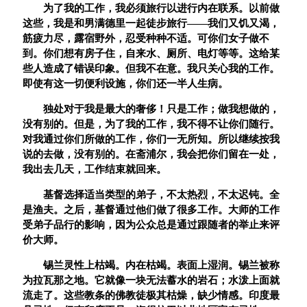
为了我的工作，我必须旅行以进行内在联系。以前做
这些，我是和男满德里一起徒步旅行——我们又饥又渴，
筋疲力尽，露宿野外，忍受种种不适。可你们女子做不
到。你们想有房子住，自来水、厕所、电灯等等。这给某
些人造成了错误印象。但我不在意。我只关心我的工作。
即使有这一切便利设施，你们还一半人生病。
独处对于我是最大的奢侈！只是工作；做我想做的，
没有别的。但是，为了我的工作，我不得不让你们随行。
对我通过你们所做的工作，你们一无所知。所以继续按我
说的去做，没有别的。在斋浦尔，我会把你们留在一处，
我出去几天，工作结束就回来。
基督选择适当类型的弟子，不太热烈，不太迟钝。全
是渔夫。之后，基督通过他们做了很多工作。大师的工作
受弟子品行的影响，因为公众总是通过跟随者的举止来评
价大师。
锡兰灵性上枯竭。内在枯竭。表面上湿润。锡兰被称
为拉瓦那之地。它就像一块无法蓄水的岩石；水泼上面就
流走了。这些教条的佛教徒极其枯燥，缺少情感。印度最