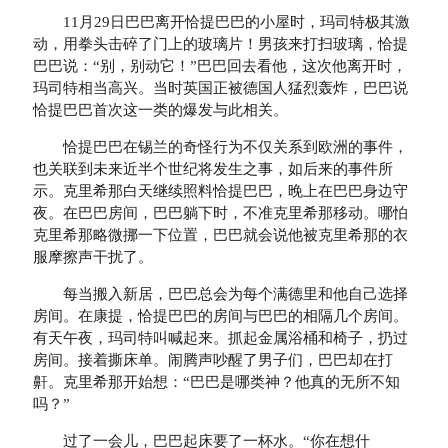
11月29日巴巴离开恰提巴巴的小屋时，玛司特极其激
动，用拳头击碎了门上的玻璃片！男孩来打扫玻璃，恰提
巴巴说：“别，别动它！”巴巴回去看他，这次他离开时，
玛司特相当高兴。当时英国正被德国人猛烈轰炸，巴巴说
恰提巴巴首次这一类的爆发与此相关。
恰提巴巴在锡兰的奇怪行为不仅关系到欧洲的事件，
也关联到未来近半个世纪将发生之事，如后来的事件所
示。克里希那白天继续照料恰提巴巴，晚上在巴巴身边守
夜。在巴巴房间，巴巴躺下时，不准克里希那移动。哪怕
克里希那略微挪一下位置，巴巴就会说他被克里希那的衣
服摩擦声干扰了。
每当搬入新居，巴巴总会为每个满德里和他自己选择
房间。在康提，恰提巴巴的房间与巴巴的相隔几个房间。
有天午夜，玛司特叫喊起来。抓起金属浴桶和椅子，扔过
房间。接着撕床单。闹腾声吵醒了男子们，巴巴却在打
鼾。克里希那开始想：“巴巴是哪类神？他真的无所不知
吗？”
过了一会儿，巴巴起床要了一杯水。“你在想什