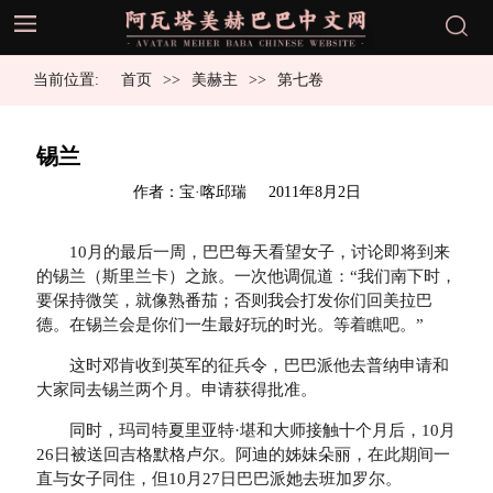
当前位置:
首页
美赫主
第七卷
锡兰
发
作者：宝·喀邱瑞
2011年8月2日
布
于
10月的最后一周，巴巴每天看望女子，讨论即将到来
的锡兰（斯里兰卡）之旅。一次他调侃道：“我们南下时，
要保持微笑，就像熟番茄；否则我会打发你们回美拉巴
德。在锡兰会是你们一生最好玩的时光。等着瞧吧。”
这时邓肯收到英军的征兵令，巴巴派他去普纳申请和
大家同去锡兰两个月。申请获得批准。
同时，玛司特夏里亚特·堪和大师接触十个月后，10月
26日被送回吉格默格卢尔。阿迪的姊妹朵丽，在此期间一
直与女子同住，但10月27日巴巴派她去班加罗尔。