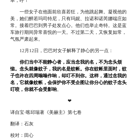
单，呼！
一些女子在他面前欣喜若狂，为他跳起舞。凝视他的
美，她们醉若玛司特尼，只有玛妮、拉诺和诺芮娜端庄如
常。接着巴巴到男子处发点心。他们也举止奇特。这是蓝
车旅行期间异常喜悦的一天。不过第二天，又恢复如常，
气氛严肃起来。
12月12日，巴巴对女子解释了静心的另一点：
你们当中不能静心者，应当念我的名，不为念头烦
恼。念头就像蚊子，我的名是蚊帐。你在蚊帐里面时，蚊
子也许在四周嗡嗡作响，却叮不到你。这样，通过念我的
名，它就像蚊帐，会保护你不受企图让你分心的蚊子念头
叮咬，你就不会受影响
。
❤
译自宝·喀邱瑞著《美赫主》第七卷
翻译：石灰
校对：田心