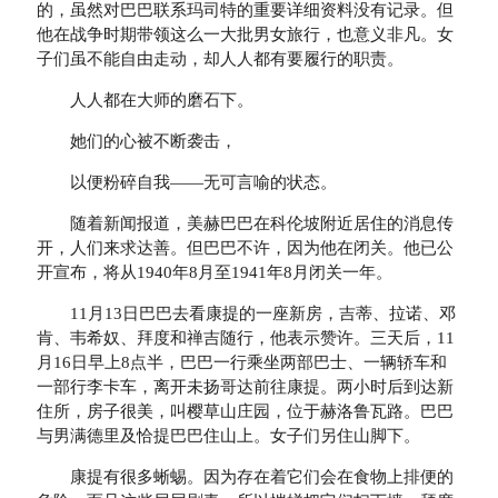
的，虽然对巴巴联系玛司特的重要详细资料没有记录。但
他在战争时期带领这么一大批男女旅行，也意义非凡。女
子们虽不能自由走动，却人人都有要履行的职责。
人人都在大师的磨石下。
她们的心被不断袭击，
以便粉碎自我——无可言喻的状态。
随着新闻报道，美赫巴巴在科伦坡附近居住的消息传
开，人们来求达善。但巴巴不许，因为他在闭关。他已公
开宣布，将从1940年8月至1941年8月闭关一年。
11月13日巴巴去看康提的一座新房，吉蒂、拉诺、邓
肯、韦希奴、拜度和禅吉随行，他表示赞许。三天后，11
月16日早上8点半，巴巴一行乘坐两部巴士、一辆轿车和
一部行李卡车，离开未扬哥达前往康提。两小时后到达新
住所，房子很美，叫樱草山庄园，位于赫洛鲁瓦路。巴巴
与男满德里及恰提巴巴住山上。女子们另住山脚下。
康提有很多蜥蜴。因为存在着它们会在食物上排便的