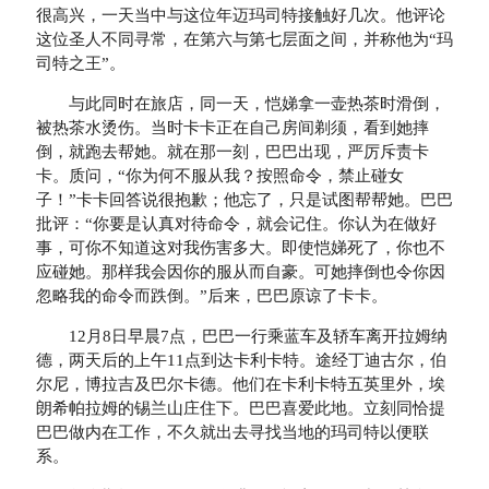
很高兴，一天当中与这位年迈玛司特接触好几次。他评论
这位圣人不同寻常，在第六与第七层面之间，并称他为“玛
司特之王”。
与此同时在旅店，同一天，恺娣拿一壶热茶时滑倒，
被热茶水烫伤。当时卡卡正在自己房间剃须，看到她摔
倒，就跑去帮她。就在那一刻，巴巴出现，严厉斥责卡
卡。质问，“你为何不服从我？按照命令，禁止碰女
子！”卡卡回答说很抱歉；他忘了，只是试图帮帮她。巴巴
批评：“你要是认真对待命令，就会记住。你认为在做好
事，可你不知道这对我伤害多大。即使恺娣死了，你也不
应碰她。那样我会因你的服从而自豪。可她摔倒也令你因
忽略我的命令而跌倒。”后来，巴巴原谅了卡卡。
12月8日早晨7点，巴巴一行乘蓝车及轿车离开拉姆纳
德，两天后的上午11点到达卡利卡特。途经丁迪古尔，伯
尔尼，博拉吉及巴尔卡德。他们在卡利卡特五英里外，埃
朗希帕拉姆的锡兰山庄住下。巴巴喜爱此地。立刻同恰提
巴巴做内在工作，不久就出去寻找当地的玛司特以便联
系。