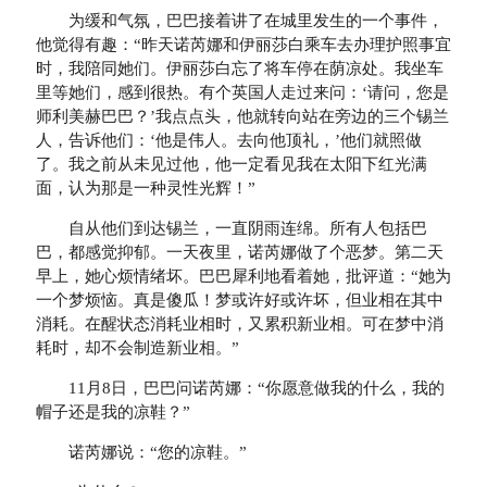
为缓和气氛，巴巴接着讲了在城里发生的一个事件，
他觉得有趣：“昨天诺芮娜和伊丽莎白乘车去办理护照事宜
时，我陪同她们。伊丽莎白忘了将车停在荫凉处。我坐车
里等她们，感到很热。有个英国人走过来问：‘请问，您是
师利美赫巴巴？’我点点头，他就转向站在旁边的三个锡兰
人，告诉他们：‘他是伟人。去向他顶礼，’他们就照做
了。我之前从未见过他，他一定看见我在太阳下红光满
面，认为那是一种灵性光辉！”
自从他们到达锡兰，一直阴雨连绵。所有人包括巴
巴，都感觉抑郁。一天夜里，诺芮娜做了个恶梦。第二天
早上，她心烦情绪坏。巴巴犀利地看着她，批评道：“她为
一个梦烦恼。真是傻瓜！梦或许好或许坏，但业相在其中
消耗。在醒状态消耗业相时，又累积新业相。可在梦中消
耗时，却不会制造新业相。”
11月8日，巴巴问诺芮娜：“你愿意做我的什么，我的
帽子还是我的凉鞋？”
诺芮娜说：“您的凉鞋。”