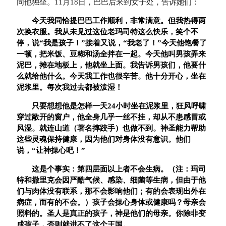
同他独坐。11月18日，巴巴后来到女子处，告诉她们：
今天我同恰提巴巴工作顺利，非常满意。但我热得两
次换衣服。我从未见过这位老玛司特这么快乐，笑个不
停，说“我是孩子！”接着又说，“我老了！”今天他饱餐了
一顿，把米饭、豆糊和汤全拌在一起。今天他叫男孩弄来
泥巴，摊在地板上，他就坐上面。我告诉男孩们，他要什
么就给他什么。今天我工作也很辛苦。他十分开心，坐在
泥浆里。每次我过去都被泼湿！
只要想想他是怎样一天24小时坐在泥浆里，狂风呼啸
穿过敞开的窗户，他全身几乎一丝不挂，却从不患感冒或
风湿。就连山道（著名摔跤手）也做不到。神圣能力帮助
这些灵魂保持健康，因为他们对身体没有意识。他们
说，“让神操心吧！”
这是个事实：第四层面以上者不会生病。（注：玛司
特和撒里克会因严酷气候、感染、细菌等生病，但由于他
们与肉体没有联系，那不会影响他们；有的会表现出外在
病症，而有的不会。）孩子会操心身体或健康吗？母亲会
照料的。圣人是真正的孩子，神是他们的母亲。你除非变
成孩子，否则就进不了这个王国。