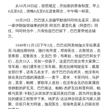
从10月28日起，按照规定，开始新的禁食制度。早上
6点至8点，傍晚6点至8点进食两次，中午喝一杯茶。
10月29日，巴巴派人送穆罕默德玛司特去孟买，跟在
一家伊朗饭馆做事的阿里·阿克巴·夏普扎曼（阿娄巴）同
住。玛司特当中，只有恰提巴巴留下，巴巴要带他去锡
兰。
1940年11月1日下午2点，巴巴在阿美纳伽火车站乘孟
买-马德拉斯特快，随行有拜度，邓肯医生，古斯塔吉，克
里希那，尼鲁医生，文克巴·劳，韦希奴，恰提巴巴和女子
们，总共33人，另加一些孩子。这是巴巴首次带大家乘二
等车厢；他们通常坐三等车厢。图克拉姆驾驶蓝车，载着
全部行李，还有几名女子。由于巴巴仍在闭关，他没有向
留在美拉巴德的满德里——查干，霍米，卡里玛玛，马萨
吉，莫里，帕椎，赛勒等人道别；也没有会见仍在家属宿
舍静默的萨瓦克、巴巴南达、帕帕·杰萨瓦拉和普利得。帕
椎与莫里·卡勒已从班加罗尔返回美拉巴德，因为拜拉曼伽
拉的建设工程暂停下来。纳罗吉·达达禅吉回孟买与家人团
聚。目前只有大阿迪，伽尼医生，埃瑞奇及家人仍留在班