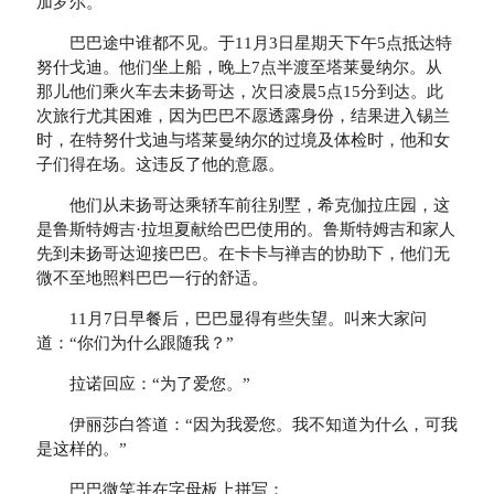
加罗尔。
巴巴途中谁都不见。于11月3日星期天下午5点抵达特
努什戈迪。他们坐上船，晚上7点半渡至塔莱曼纳尔。从
那儿他们乘火车去未扬哥达，次日凌晨5点15分到达。此
次旅行尤其困难，因为巴巴不愿透露身份，结果进入锡兰
时，在特努什戈迪与塔莱曼纳尔的过境及体检时，他和女
子们得在场。这违反了他的意愿。
他们从未扬哥达乘轿车前往别墅，希克伽拉庄园，这
是鲁斯特姆吉·拉坦夏献给巴巴使用的。鲁斯特姆吉和家人
先到未扬哥达迎接巴巴。在卡卡与禅吉的协助下，他们无
微不至地照料巴巴一行的舒适。
11月7日早餐后，巴巴显得有些失望。叫来大家问
道：“你们为什么跟随我？”
拉诺回应：“为了爱您。”
伊丽莎白答道：“因为我爱您。我不知道为什么，可我
是这样的。”
巴巴微笑并在字母板上拼写：