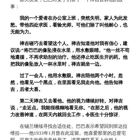
事：
我的一个爱者在办公室上班，突然失明。家人为此发
愁。带他四处求医，看验光师。可他们除了叫他耐心，也
无能为力。
禅吉碰巧去看望这个人。禅吉知道他对我有信心，建
议说:“将巴巴的像坠浸在水里，用水敷眼睛。”他一丝不苟
地遵循，不再求助别的治疗。他还停止吃医生开的药。他
把我的像坠放入一杯水里时，禅吉就坐一边。
过了一会儿，他用水敷眼。禅吉陪他两个小时。忽
然，他看见一个黑点，在里面看见我走向他。他告知禅
吉，后者大喜。
第二天禅吉又去看他。他的视力继续好转。对禅吉
说，“走近点。我能很模糊地看见你。”在那之后，他的视
力改善神速，在两天内就回去工作，令医生十分惊讶
。
在锡兰继续寻找合适住处。巴巴表示希望回到班达拉
维拉——他1933年1月曾在此逗留。他喜爱那里的总督宅