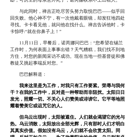
邸，可房主的母亲意外死了，诺芮娜联系不上出租人。
与此同时，禅吉正吃尽苦头努力取悦巴巴——似乎回
回失败。他心神不宁，有一次他戴着眼镜，却发狂地四处
寻找。卡卡看见他，就问他在找什么。禅吉告诉他时，卡
卡惊呼:“就在你鼻子上！”
11月11日，早餐后，诺芮娜问巴巴：“您希望在锡兰
工作时，为何表面上事事出错？天气糟糕，我们找不到地
方住，对您的新闻采访不成功。现在当地一些基督徒和佛
教徒又挑起事端反对您。”
巴巴解释道：
我来这里是为工作，对我只有工作要紧。荣辱与我何
干？在我的工作中，反对是一种帮助而非阻扰。太阳日日
发光，照耀一切。不关心人们赞美或诽谤它。它平等地照
耀着赞美它或诅咒它的人。
但乌云出现时，太阳被遮住。人们就会渴望它的光与
热。乌云消散，太阳放出全部光辉，只有那时人们才明白
其真实价值。假如没有乌云，人们就不会欣赏太阳。同