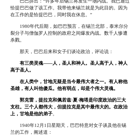
巴巴拼出：“许多年后锡兰将发生一场内战。我已通过
恰提巴巴做了该工作。我带他来锡兰就是为此目的。因为
在工作的是恰提巴巴，同时我在休息。”
1980年代后期，如巴巴预言，在锡兰北部，泰米尔分
裂分子与僧伽罗人控制的政府之间爆发内战。数千人惨遭
杀戮。
那天，巴巴后来和女子们谈论政治，评论说：
有三类灵魂——人，圣人和神人。圣人高于人，神人
高于圣人。
在人类中，甘地无疑是当今最伟大者之一。有人称他
圣雄，有人叫他傻瓜。他有弱点，却是个伟大灵魂。
郭克雷，提拉克和佩若兹·夏·梅塔是印度政治的三大
支柱。三个人都伟大，但提拉克是其中最伟大的。在政治
上，甘地是他的弟子
。
1940年12月1日星期天，巴巴特意对女子谈及他在锡
兰的工作，阐述道：