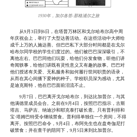
1930年，加尔各答-那格浦尔之旅
从9月3日到6日，在塔普万林区和戈尔哈布尔高中周
年庆祝会上，举行了大型达善活动。在这些活动中大师给
成千上万的人施达善。但巴巴私下大部分时间都是在戈尔
哈布尔同学校的学生们度过的。他们被巴巴深深吸引，不
离他左右。巴巴同他们玩耍，给他们分发食物，听他们讲
奇闻轶事，给他们讲既有灵性意义又有趣的故事。巴巴对
他们授述有关爱、无私服务和如何履行世间职责的语录，
从而在其心间播下爱神的种子。学校职员深为感动，尤其
是迪克斯特，他在巴巴面前泪流不止。
9月7日，巴巴离开戈尔哈布尔，到达比加普尔，与其
他满德里成员会合。之前在9月4日，按照巴巴指示，古斯
塔吉、马萨吉、纳迪沙和耶克泰打破长斋。只有普利得和
宝·塔姆巴特受令继续禁食。普利得单独住一个房间，不得
离开。按照巴巴命令，9月4日，布阿先生也在盘奇伽尼打
破禁食；并在查干的陪同下，9月5日来到比加普尔。