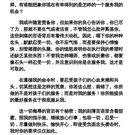
师。有谁能想象你现在有幸得到的是怎样的一个服务我的
机会？
我或许随意责备你，但如果你的良心告诉你，你已尽
了力，那就不要生气或者沮丧，不管我怎么批评奚落你。
这些刺痛的言语背后有着伟大动机。因此，咽下你的种种
念头，默默忍受一切。你不应气恼，而是要保持心情愉
快，别管摇摆的头脑。你的恼怒表明你在执行我的希望时
还缺乏某些东西！不管我怎样嘲弄、伤害或折磨你，都要
像石头一样忍受一切，并且意识到你是在服务我。这才是
可取的。
在遵循我的命令时，要忍受孩子们的心血来潮和兴
头，切莫想这是怎样的荒唐。你若这么想，就错了。你所
做的不是对孩子们的服务；而是对我的服务！你所能提供
的最好服务在于彻底服从我。
这一切侮辱的背后有个秘密；我的刻薄言语里含着甜
蜜。照我的指示做。继续放心行事，包容一切，忍受一
切，尽量做到快乐。愉快开心，即使受负面念头袭击时。
我对你的要求仅仅如此。