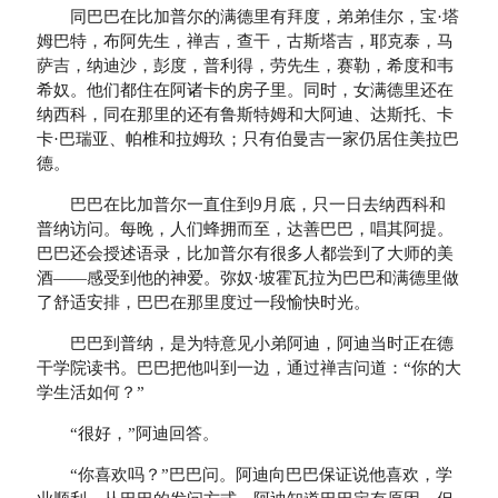
同巴巴在比加普尔的满德里有拜度，弟弟佳尔，宝·塔
姆巴特，布阿先生，禅吉，查干，古斯塔吉，耶克泰，马
萨吉，纳迪沙，彭度，普利得，劳先生，赛勒，希度和韦
希奴。他们都住在阿诸卡的房子里。同时，女满德里还在
纳西科，同在那里的还有鲁斯特姆和大阿迪、达斯托、卡
卡·巴瑞亚、帕椎和拉姆玖；只有伯曼吉一家仍居住美拉巴
德。
巴巴在比加普尔一直住到9月底，只一日去纳西科和
普纳访问。每晚，人们蜂拥而至，达善巴巴，唱其阿提。
巴巴还会授述语录，比加普尔有很多人都尝到了大师的美
酒——感受到他的神爱。弥奴·坡霍瓦拉为巴巴和满德里做
了舒适安排，巴巴在那里度过一段愉快时光。
巴巴到普纳，是为特意见小弟阿迪，阿迪当时正在德
干学院读书。巴巴把他叫到一边，通过禅吉问道：“你的大
学生活如何？”
“很好，”阿迪回答。
“你喜欢吗？”巴巴问。阿迪向巴巴保证说他喜欢，学