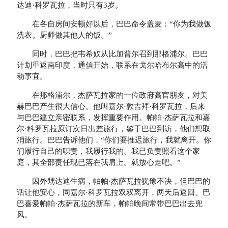
达迪·科罗瓦拉，当时只有3岁。
在各自房间安顿好以后，巴巴命令盖麦：“你为我做饭
洗衣。厨师做其他人的饭。”
同时，巴巴把韦希奴从比加普尔召到那格浦尔。巴巴
计划重返南印度，通信开始，联系在戈尔哈布尔高中的活
动事宜。
在那格浦尔，杰萨瓦拉家的一位政府高官朋友，对美
赫巴巴产生很大信心。他叫嘉尔·敦吉拜·科罗瓦拉，后来
与巴巴建立亲密联系，发挥重要作用。帕帕·杰萨瓦拉和嘉
尔·科罗瓦拉原订次日出差旅行，鉴于巴巴到访，他们想取
消旅行。巴巴告诉他们，“你们要推迟旅行，我就离开。你
们履行自己的职责，我履行我的。我已负责照看这个家
庭，其全部责任现已落在我肩上。就放心走吧。”
因外甥达迪生病，帕帕·杰萨瓦拉犹豫不决，但巴巴的
话让他安心，同嘉尔·科罗瓦拉双双离开，两天后返回。巴
巴喜爱帕帕·杰萨瓦拉的新车，帕帕晚间常带巴巴出去兜
风。