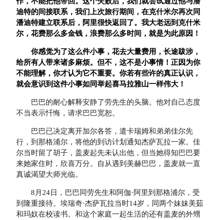
作，不能把他带回。这个失败后，我们就尝试通过他与潘
迪特的间接联系，我们上次旅行期间，在克什米尔再次同
潘迪特建立联系后，阿里很快返回了。我大老远到克什米
尔，花费那么多金钱，浪费那么多时间，就是为此原因！
你感觉为了这么件小事，花去大量费用，长途跋涉，
给所有人带来诸多麻烦。但不，这不是小事情！正因为你
不能理解，你才认为它不重要。你若有些许的真正认识，
就会意识到这件小事如同举起喜马拉雅山一样伟大！
巴巴的耐心解释安静了劳先生的头脑。他对自己态度
不当表示忏悔，请求巴巴宽恕。
巴巴已决定离开加尔各答，遣卡瑞姆和弟弟佳尔先
行，到那格浦尔，将他的到访计划通知杰萨瓦拉一家。佳
尔当时留了胡子，盖麦起先未认出他，但当她得知巴巴要
来她家住时，欣喜万分。自从遇到美赫巴巴，盖麦就一直
真诚渴望大师光临。
8月24日，巴巴同劳先生和阿伽·阿里到那格浦尔，受
到隆重接待。埃瑞奇·杰萨瓦拉当时14岁，同两个妹妹美茹
和玛奴在校读书。和这个家庭一起生活的还有盖麦的外甥