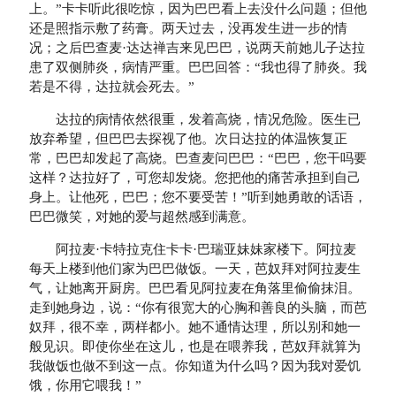
上。”卡卡听此很吃惊，因为巴巴看上去没什么问题；但他
还是照指示敷了药膏。两天过去，没再发生进一步的情
况；之后巴查麦·达达禅吉来见巴巴，说两天前她儿子达拉
患了双侧肺炎，病情严重。巴巴回答：“我也得了肺炎。我
若是不得，达拉就会死去。”
达拉的病情依然很重，发着高烧，情况危险。医生已
放弃希望，但巴巴去探视了他。次日达拉的体温恢复正
常，巴巴却发起了高烧。巴查麦问巴巴：“巴巴，您干吗要
这样？达拉好了，可您却发烧。您把他的痛苦承担到自己
身上。让他死，巴巴；您不要受苦！”听到她勇敢的话语，
巴巴微笑，对她的爱与超然感到满意。
阿拉麦·卡特拉克住卡卡·巴瑞亚妹妹家楼下。阿拉麦
每天上楼到他们家为巴巴做饭。一天，芭奴拜对阿拉麦生
气，让她离开厨房。巴巴看见阿拉麦在角落里偷偷抹泪。
走到她身边，说：“你有很宽大的心胸和善良的头脑，而芭
奴拜，很不幸，两样都小。她不通情达理，所以别和她一
般见识。即使你坐在这儿，也是在喂养我，芭奴拜就算为
我做饭也做不到这一点。你知道为什么吗？因为我对爱饥
饿，你用它喂我！”