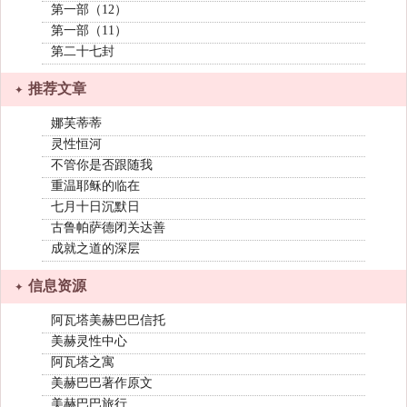
第一部（12）
第一部（11）
第二十七封
推荐文章
娜芙蒂蒂
灵性恒河
不管你是否跟随我
重温耶稣的临在
七月十日沉默日
古鲁帕萨德闭关达善
成就之道的深层
信息资源
阿瓦塔美赫巴巴信托
美赫灵性中心
阿瓦塔之寓
美赫巴巴著作原文
美赫巴巴旅行