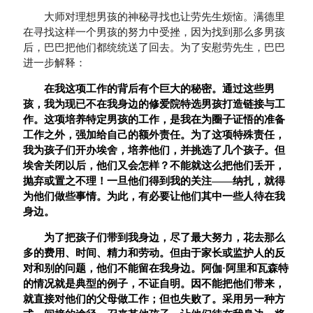
大师对理想男孩的神秘寻找也让劳先生烦恼。满德里
在寻找这样一个男孩的努力中受挫，因为找到那么多男孩
后，巴巴把他们都统统送了回去。为了安慰劳先生，巴巴
进一步解释：
在我这项工作的背后有个巨大的秘密。通过这些男
孩，我为现已不在我身边的修爱院特选男孩打造链接与工
作。这项培养特定男孩的工作，是我在为圈子证悟的准备
工作之外，强加给自己的额外责任。为了这项特殊责任，
我为孩子们开办埃舍，培养他们，并挑选了几个孩子。但
埃舍关闭以后，他们又会怎样？不能就这么把他们丢开，
抛弃或置之不理！一旦他们得到我的关注
——
纳扎，就得
为他们做些事情。为此，有必要让他们其中一些人待在我
身边。
为了把孩子们带到我身边，尽了最大努力，花去那么
多的费用、时间、精力和劳动。但由于家长或监护人的反
对和别的问题，他们不能留在我身边。阿伽
·
阿里和瓦森特
的情况就是典型的例子，不证自明。因不能把他们带来，
就直接对他们的父母做工作；但也失败了。采用另一种方