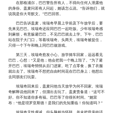
在那格浦尔，巴巴警告所有人，不得向任何人泄露他
的身份。盖麦问若有人问起，她该怎么说。“告诉他们，就
说我是你大哥默文。”巴巴回答。
巴巴告诉盖麦，埃瑞奇早晨上学前及下午放学后，要
先来见巴巴。埃瑞奇还应同巴巴一起吃饭。少年埃瑞奇感
到麻烦，有意躲避巴巴，不见巴巴就去上学。下午，巴巴
站在院子大门口，等着埃瑞奇。头两天，埃瑞奇被捉住，
只得一个下午和晚上同巴巴做游戏。
第三天，埃瑞奇愈发小心。放学骑车回家，远远看见
巴巴，心想：“又是他；他会把我一个晚上毁了。”为了避
开巴巴，埃瑞奇悄悄从后门进家。吃了点零食，换了衣服
就出去了。埃瑞奇不想把自由时间花在巴巴身上；他想出
去同朋友们玩耍。
埃瑞奇回来后，盖麦问他当天放学为何不回家。埃瑞
奇解释说他回来了，但溜出去玩了。盖麦责备道：“这可不
好。你不知道你多有福。巴巴等了你很长时间。”她宣
布：“他是琐罗亚斯德！是我们的先知重临！你知道吗？”
埃瑞奇天性虔诚，但头脑相当怀疑，并未把母亲的话