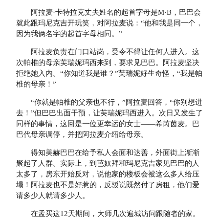
阿拉麦·卡特拉克丈夫姓名的起首字母是M·B，巴巴会
就此跟玛尼克吉开玩笑，对阿拉麦说：“他和我是同一个，
因为我俩名字的起首字母相同。”
阿拉麦负责在门口站岗，受令不得让任何人进入。这
次帕椎的母亲芙瑞妮玛西来到，要求见巴巴。阿拉麦坚决
拒绝她入内。“你知道我是谁？”芙瑞妮好生奇怪，“我是帕
椎的母亲！”
“你就是帕椎的父亲也不行，”阿拉麦回答，“你别想进
去！”但巴巴出面干预，让芙瑞妮玛西进入。次日又发生了
同样的事情，这回是一位更幸运的女士——希芮茵麦。巴
巴代母亲调停，并把阿拉麦介绍给母亲。
得知美赫巴巴在给予私人会面和达善，外面街上渐渐
聚起了人群。实际上，到芭奴拜和玛尼克吉家见巴巴的人
太多了，房东开始反对，说他家的楼板会被这么多人给压
塌！阿拉麦也不是好惹的，反驳说既然付了房租，他们爱
请多少人就请多少人。
在孟买这12天期间，大师几次遍城访问跟随者的家。