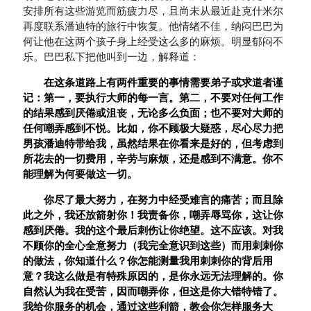
安排所有这些游览而筋疲力尽，且尚未从最近赴克什米尔
再度联系潘迪特的旅行中恢复。他情绪不佳，纳闷巴巴为
何让他在这两个孩子身上经受这么多的麻烦。明显郁闷不
乐。巴巴私下把他叫到一边，解释道：
在这条道路上有两件重要的事情需要弟子或求道者谨
记：第一，要执行大师的每一言。第二，不要对任何工作
的结果感到厌倦或沮丧，无论多么负面；也不要对大师的
任何嘲弄感到不悦。比如，你不顾极大疑惑，尽心尽力把
男孩潘迪特带给我，虽然结果在你看来是好的，但考虑到
所花去的一切费用，辛劳与麻烦，还是感到不满意。你不
能理解为何要做这一切。
你尽了最大努力，在努力中经受难言的痛苦；而且除
此之外，我还放箭射你！我责备你，嘲弄辱骂你，这让你
感到厌倦。我的这个最后刺伤让你绝望。这不应该。对我
不顾你的全心全意努力（我完全意识到这些）而用刺刺你
的做法，你知道什么？你怎能测量我用刺刺你的背后用
意？我这么做是有特殊原因的，是你永远无法理解的。你
自然认为我在受苦，因而嘲弄你，但这是你大错特错了。
我给你服务的机会，通过这些利箭，教会你怎样服务大