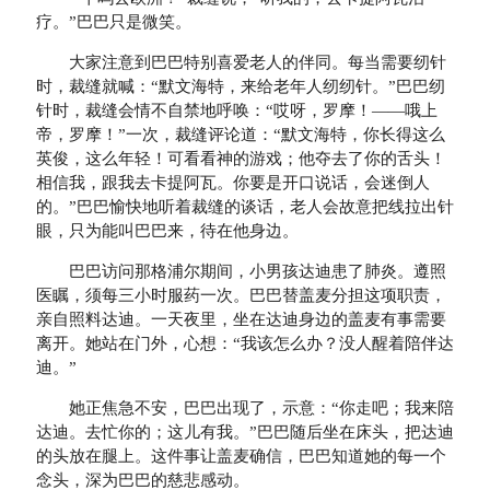
疗。”巴巴只是微笑。
大家注意到巴巴特别喜爱老人的伴同。每当需要纫针
时，裁缝就喊：“默文海特，来给老年人纫纫针。”巴巴纫
针时，裁缝会情不自禁地呼唤：“哎呀，罗摩！——哦上
帝，罗摩！”一次，裁缝评论道：“默文海特，你长得这么
英俊，这么年轻！可看看神的游戏；他夺去了你的舌头！
相信我，跟我去卡提阿瓦。你要是开口说话，会迷倒人
的。”巴巴愉快地听着裁缝的谈话，老人会故意把线拉出针
眼，只为能叫巴巴来，待在他身边。
巴巴访问那格浦尔期间，小男孩达迪患了肺炎。遵照
医瞩，须每三小时服药一次。巴巴替盖麦分担这项职责，
亲自照料达迪。一天夜里，坐在达迪身边的盖麦有事需要
离开。她站在门外，心想：“我该怎么办？没人醒着陪伴达
迪。”
她正焦急不安，巴巴出现了，示意：“你走吧；我来陪
达迪。去忙你的；这儿有我。”巴巴随后坐在床头，把达迪
的头放在腿上。这件事让盖麦确信，巴巴知道她的每一个
念头，深为巴巴的慈悲感动。