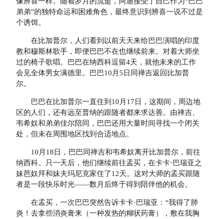
像辨喜一样。随着岁月的流逝，阿迪接受了自己作为“巴巴
弟弟”的独特命运和困难角色，最终意识到辨喜一说不过是
个诱饵。
在比加普尔，人们看到以前天天来给巴巴演唱的印度
教和穆斯林歌手，即便巴巴不在也继续前来。对着大师坐
过的椅子歌唱。巴巴在纳西科逗留4天，就他未来的工作
会见全体男女满德里。巴巴10月5日同禅吉返回比加普
尔。
巴巴在比加普尔一直住到10月17日，这期间，周边地
区的人们，还有远至普纳的跟随者都来求达善。由禅吉、
韦希奴和弟弟佳尔陪同，巴巴还用大量时间寻找一个闭关
处，但未在周围地区找到合适地点。
10月18日，巴巴同禅吉和韦希奴离开比加普尔，前往
纳西科。只一天后，他们继续前往孟买，在卡卡·巴瑞亚之
妹芭奴拜和妹夫玛尼克家住了12天。这对大师的孟买跟随
者是一段快乐时光——数月后终于得到陪伴他的机会。
在孟买，一次巴巴突然告诉卡卡·巴瑞亚：“我得了肺
炎！去拿些消炎膏来（一种发热的糊状药膏），敷在我胸