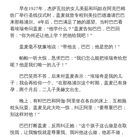
早在1927年，杰萨瓦拉的女儿美茹和玛奴在阿克巴棉
纺厂举行圣线仪式时，盖麦就曾专程到美拉巴德邀请巴巴
来那格浦尔。4年后，巴巴满足了她的愿望。当时巴巴看
着埃瑞奇问盖麦：“他学什么？”盖麦告知巴巴，巴巴回
答：“你为何还让他上学？把他给我吧！”
盖麦毫不犹豫地说：“带他去，巴巴；他是您的！”
帕帕一听大惊，恳求巴巴：“我们怎么能把埃瑞奇给您
呢？他是我们唯一的儿子！”
巴巴笑而不答，后来对盖麦表示：“埃瑞奇是我的儿
子；我会再给你一个。”在那格浦尔这个时期，盖麦已有身
孕，两个月后，二儿子美赫文出生。
晚上，有时巴巴和阿伽·阿里坐在各自的床上，互相抛
枕头玩耍。盖麦见此大吃一惊，纠正阿里：“要尊重巴巴；
别这样对他！”
巴巴打断盖麦，反而纠正她：“这个孩子这么做是在取
悦我，让我愉悦就是尊重我。我叫他这么做，他若不做，