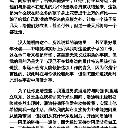
式，间接的途径，召来其他孩子，让他们待在我身边，将
他们与那些不在这儿的几个特选埃舍男孩联结起来。这就
是为什么我在那么多的孩子身上花费成千上万的卢比
——
除了给我自己和满德里招来的麻烦之外。让每一个孩子留
几天，给他们好衣食，甚至付钱；但过一些天后将每一个
都送走。
没人能明白这个。所以说我的满德里
——
甚至最好最
年长者
——
都嘲笑和实际上讥讽我对这些孩子做的工作。
这在他们看来很是奇怪，甚至毫无意义或实质的事情。但
我的目的乃是为了与现已不在我身边的最佳特选男孩打造
链接。永远不会有人能领悟这项工作的含义，因为它是宇
宙性的。我此时在与你谈论着此事，但你怎能知道我此时
此刻在宇宙中所做之事。
为了让你更清楚些，我通过男孩潘迪特与阿伽
·
阿里建
立联系。这发生在我初访克什米尔期间，潘迪特未经我召
唤就突然出现时。潘迪特满怀信爱主动接近我，实际上他
希望同我一起生活。虽然我的其它直接努力都未能把阿里
从波斯带回，但我们从克什米尔返回后，开始同潘迪特
——
阿里的链接
——
通信，因为通过直接对阿里父母做工