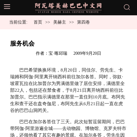
当前位置:
首页
美赫主
第四卷
服务机会
发
作者：宝·喀邱瑞
2009年9月20日
布
于
巴巴希望换换环境，8月20日，同佳尔、劳先生、卡
瑞姆和阿伽·阿里离开纳西科前往加尔各答。同时，弥奴·
坡霍瓦拉在比加普尔为男满德里做了居住安排，满德里全
部22人，包括还在禁食者，于8月21日离开纳西科前往比
加普尔。巴巴指示满德里在那里一直住到10月底。布阿先
生和查干还在盘奇伽尼，布阿先生从6月21日起一直在虎
谷的巴巴山洞闭关。
巴巴在加尔各答住了三天。此次短暂逗留期间，巴巴
带阿伽·阿里游遍全城——去动物园、博物馆、克罗夫特市
场，还领他看了其它有趣的景观。在加尔各答，劳先生因