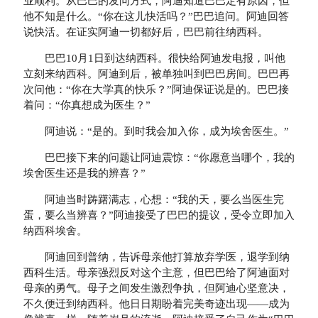
业顺利。从巴巴的发问方式，阿迪知道巴巴定有原因，但
他不知是什么。“你在这儿快活吗？”巴巴追问。阿迪回答
说快活。在证实阿迪一切都好后，巴巴前往纳西科。
巴巴10月1日到达纳西科。很快给阿迪发电报，叫他
立刻来纳西科。阿迪到后，被单独叫到巴巴房间。巴巴再
次问他：“你在大学真的快乐？”阿迪保证说是的。巴巴接
着问：“你真想成为医生？”
阿迪说：“是的。到时我会加入你，成为埃舍医生。”
巴巴接下来的问题让阿迪震惊：“你愿意当哪个，我的
埃舍医生还是我的辨喜？”
阿迪当时踌躇满志，心想：“我的天，要么当医生完
蛋，要么当辨喜？”阿迪接受了巴巴的提议，受令立即加入
纳西科埃舍。
阿迪回到普纳，告诉母亲他打算放弃学医，退学到纳
西科生活。母亲强烈反对这个主意，但巴巴给了阿迪面对
母亲的勇气。母子之间发生激烈争执，但阿迪心坚意决，
不久便迁到纳西科。他日日期盼着完美奇迹出现——成为