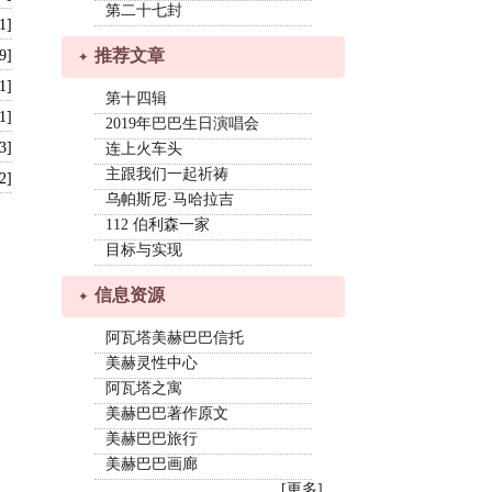
第二十七封
1]
推荐文章
9]
1]
第十四辑
1]
2019年巴巴生日演唱会
3]
连上火车头
主跟我们一起祈祷
2]
乌帕斯尼·马哈拉吉
112 伯利森一家
目标与实现
信息资源
阿瓦塔美赫巴巴信托
美赫灵性中心
阿瓦塔之寓
美赫巴巴著作原文
美赫巴巴旅行
美赫巴巴画廊
[更多]