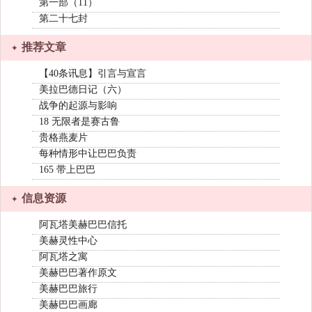
第一部（11）
第二十七封
推荐文章
【40条讯息】引言与宣言
美拉巴德日记（六）
战争的起源与影响
18 无限者是赛古鲁
贵格燕麦片
每种情形中让巴巴负责
165 带上巴巴
信息资源
阿瓦塔美赫巴巴信托
美赫灵性中心
阿瓦塔之寓
美赫巴巴著作原文
美赫巴巴旅行
美赫巴巴画廊