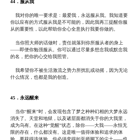
44．服从我
    我对你的唯一要求是：最爱我，永远服从我。我知道要
你以应有的方式服从我是不可能的，因此我再三提醒你服
从的重要性，以此帮助你全心全意执行我要你做的。 

    当你照大师的话做时，责任就落到你所服从者的身上
——即便你勉强服从。你可以通过尽量多想念我或默念我
的名，把你的心交给我照管。

    我希望你不被生活激流之势力所扰乱或动摇，因为无论
什么情况，也都是我的创造。

45．永远醒来
    当你“醒来”时，会发现包含了梦之种种幻相的大梦永远
消失了。天堂和地狱，以及诸层面都消失于你的大我里，
成为乌有。在这种“觉醒”状态，除你——大我——永恒无
限的存在，什么都没有。这是唯一值得体验和追求的体
验。要获得该体验，你必须变得如至师脚下的尘土——也