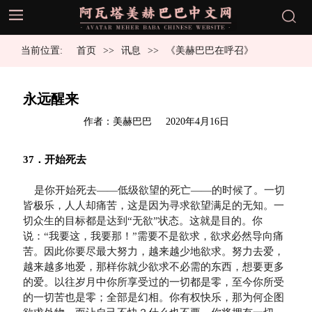
当前位置:
首页
讯息
《美赫巴巴在呼召》
永远醒来
发
作者：美赫巴巴
2020年4月16日
布
于
    是你开始死去——低级欲望的死亡——的时候了。一切
皆极乐，人人却痛苦，这是因为寻求欲望满足的无知。一
切众生的目标都是达到“无欲”状态。这就是目的。你
说：“我要这，我要那！”需要不是欲求，欲求必然导向痛
苦。因此你要尽最大努力，越来越少地欲求。努力去爱，
越来越多地爱，那样你就少欲求不必需的东西，想要更多
的爱。以往岁月中你所享受过的一切都是零，至今你所受
的一切苦也是零；全部是幻相。你有权快乐，那为何企图