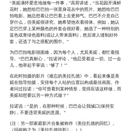
“美婼满怀爱意地做每一件事，”高荷讲述，“当花园开满鲜
花时，她想给巴巴拍一张置身花丛中的照片。她想给巴巴
拍电影。她总想着让巴巴看上去更帅气。巴巴不介意自己
穿什么，但美婼很讲究。她希望他衣着得体。例如，她认
定巴巴穿上某种颜色的外套会很好看。她选了一种特别的
蓝色或青绿色面料[或让人带来面料]，然后请人缝制好外
套，还选了与之搭配的围巾。”
为巴巴拍电影很困难，因为每个人，尤其美婼，都忙着指
导。“巴巴真耐心，”拉诺评论，“他忍受着这一切。过一会
儿，他举起手掌说：‘够了！’”
在此时拍摄的影片《难忘的美拉扎德》中，看起来像是美
婼在指导拍摄，安排每个人站的位置以构成最佳画面。作
者问过拉诺：“你可曾看到某种情形，觉得应该这样做，而
美婼却想要以另一种方式做？”
拉诺说：“是的，在那种时候，巴巴会让我缄口[保持安
静]，不要违背美婼的意愿。”
{注：另一部家庭影片合集被称作《美拉扎德的回忆》。
（玛妮称之为《美拉扎德掠影》。）}