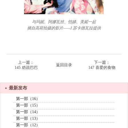
与玛妮、阿娜瓦丝、恺娣、美婼一起
摘自高荷拍摄的影片——J.苏卡德瓦拉提供
上一篇：
下一篇：
返回目录
145 劝说巴巴
147 喜爱的食物
最新发布
第一部（16）
第一部（15）
第一部（14）
第一部（13）
第一部（12）