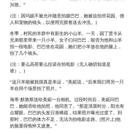
兴致。”
{注：因玛妮不被允许随意拍摄巴巴，她被迫拍些花园、佣
人和宠物的镜头，以便用完胶卷送去冲洗。}
冬季，村民的羊群中有新生的小山羊。一天，园丁贤卡从
兄弟那里带来一只小羊。女子们问巴巴，能否为他和山羊
拍一段电影。巴巴坐在花园，她们把小羊放在他的腿上，
拍了几个镜头。
{注：要么高荷要么拉诺在拍电影（无人确切知道是
谁）。}
“这只羊能被抚摸真是幸运，”美婼说，“后来我们用另一只
羊在同个场景拍了照片。”
海蒂·默敦斯送给美婼一台相机。过段时间后，美婼问巴
巴，她能否给他拍照，他同意了。“那是清晨时分，阳光有
点耀眼。巴巴的头发日渐稀疏，结果照片曝光过度了。到
那时，巴巴的体力不足，无法为拍电影走路。[照片上]他
的脸显得憔悴又疲惫。”