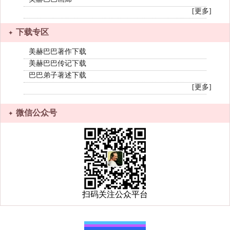
[更多]
下载专区
美赫巴巴著作下载
美赫巴巴传记下载
巴巴弟子著述下载
[更多]
微信公众号
扫码关注公众平台