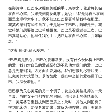
在影片中，巴巴多次握住美婼的手，亲吻之，然后将其贴
在自己心窝。我跟美婼提及此事，她说：“我觉得自己在画
面里出现得太多了。我不知道巴巴是否希望我待在那里。
我莫名感到有些不自在，于是吻一下巴巴，随即走开。我
觉得她们想要给巴巴单独摄像。巴巴又召我过去三次。巴
巴真是贴心。他握住我的手，把它贴在自己心窝，并亲吻
之。”
“这表明巴巴多么爱您。”
“巴巴真是贴心。巴巴的爱非常美。没有什么爱比得上巴巴
的爱。我们对自己的爱甚至都远不及他对我们的爱。巴巴
总是先想到我。方方面面皆如此。我们想做到尽善尽美，
以完美的方式爱他。尽管如此，我心中全部的爱都属于巴
巴。我深爱着他。”
巴巴极为关心美婼的另一个例子，发生在美拉扎德的一天
早晨。当时女子们都在他的房间。巴巴身上的薄毯滑落
了，美婼将它重新披到巴巴肩上；此时，其他人则把凳子
摆到他床边，两侧各放两张，准备为他按摩。由于美婼最