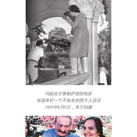
玛妮在古鲁帕萨德拍电影
埃瑞奇对一个不知名的西方人说话
1969年6月6日，米兰拍摄