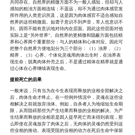
共同存在。自然界的精微方面不为一般人感知，但却与人
感知的粗浊方面相连续；不遥远，却不为通过肉体感官发
挥作用的人类意识所及，这是因为肉体感官不适合感知自
然界的这些精微面。如聋子意识不到声音，常人也意识不
到、因而不能有意识地对待内在层面。因此这些层面对他
实际上是“另外世界”。自然界的更精微和隐蔽方面包括精
界和心界两个重要部分：与人的精体和心体对应。因此可
把整个自然界方便地划分为三个部分：（1）浊界，（2）
精界，（3）心界。个体化灵魂用肉体出生时，在浊界表
现生命；脱离肉体外壳之后，不是通过精体在精界就是通
过心体在心界继续表现生命。
提前死亡的后果
一般来说，只有当为在今生表现而释放的业相全部解决之
后，肉体生命才终止。在一些例外情况中，灵魂在这些业
相解决之前就放弃浊体。例如，自杀者人为地缩短生命期
限，从而阻碍那些为产生结果而释放的业相的解决。为产
生结果而释放的业相若是因人提早死亡而未得到表现，那
么即使在灵魂放弃了肉体之后，无肉体的灵魂仍然受到这
些业相的推动。表现受阻的业相的动力在死后生命中保留