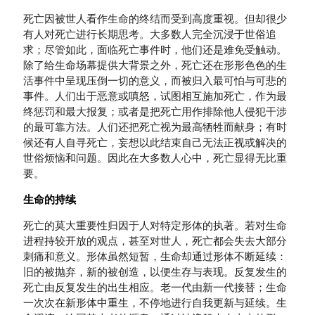
死亡因被世人看作生命的终结而受到高度重视。但却很少
有人对死亡进行长期思考。大多数人完全沉浸于世俗追
求；尽管如此，面临死亡事件时，他们还是难免受触动。
除了给生命场幕提供大背景之外，死亡还在形形色色的生
活事件中呈现压倒一切的意义，而被归入最可怕与可悲的
事件。人们出于恶意或嗔怒，试图相互施加死亡，作为最
终惩罚和最大报复；或者是把死亡用作排除他人侵犯干涉
的最可靠方法。人们还把死亡视为最高牺牲而献身；有时
候还有人自寻死亡，妄想以此结束自己无法正视或解决的
世俗烦恼和问题。因此在大多数人心中，死亡显得无比重
要。
生命的持续
死亡的莫大重要性归因于人对特定形体的执著。若对生命
进程持较开放的观点，甚至对世人，死亡都会失去大部分
刺痛和意义。形体虽然短暂，生命却通过形体不断延续：
旧的被抛弃，新的被创造，以便生存与表现。反复发生的
死亡由反复发生的出生相应。老一代由新一代接替；生命
一次次在新形体中重生，不停地进行自我更新与延续。生