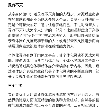
灵魂不灭
从亲身体验中知道灵魂不灭真相的人很少。对死后生命存
在的超感官知识不为绝大多数人企及。灵魂不灭对他们一
定是个可接受的好主意，但也仅此而已。不过对有些人，
灵魂不灭却成为个人知识的一部分：比如说那些出于兴趣
而掌握了同“另外世界”交流方法的人；那些因特殊情况而
亲身体验亡灵显现和干预的人；或者那些因灵性进步而自
动展现内在意识载体的潜在感悟能力的人。
个体化灵魂有别于肉体之事实，使个体化灵魂不灭成为可
能。即使因死亡而放弃浊体之后，个体化灵魂及其全部业
相仍然通过其心体和精体媒介继续存在于内界。因此，通
过浊体媒介表现的生命只是个体化灵魂的不断生命的一部
分；灵魂生命的其他部分在别的世界得以表现。
三个世界
造化要远比人用普通肉体感官所感知的东西更为宏大。自
然界的隐蔽方面由更精微的物质和力量组成。自然界的精
微与粗浊方面之间没有不可逾越的鸿沟。二者相互渗透，