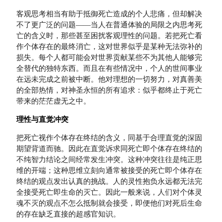
客观思考相当有助于抵御死亡造成的个人悲痛，但却解决
不了更广泛的问题——当人在普通体验的局限之内思考死
亡的含义时，那些甚至困扰客观理性的问题。若把死亡看
作个体存在的最终消亡，这对世界似乎是某种无法弥补的
损失。每个人都可能会对世界贡献某些不为其他人能够完
全替代的独特东西。而且在有些情况中，个人的世间事业
在远未完成之前被中断。他对理想的一切努力，对真善美
的全部热情，对神圣永恒的所有追求：似乎都终止于死亡
带来的茫茫虚无之中。
理性与直觉冲突
把死亡视作个体存在终结的含义，同基于合理直觉的深固
期望背道而驰。因此在直觉诉求同死亡即个体存在终结的
不纯智力结论之间经常发生冲突。这种冲突往往是纯正思
维的开端；这种思维立刻向通常被接受的死亡即个体存在
终结的观点发出认真的挑战。人的灵性抱负永远都无法完
全接受死亡即生命的灭亡。因此一般来说，人们对个体灵
魂不灭的观点不怎么抵制就会接受，即便他们对死后生命
的存在缺乏直接的超感官知识。