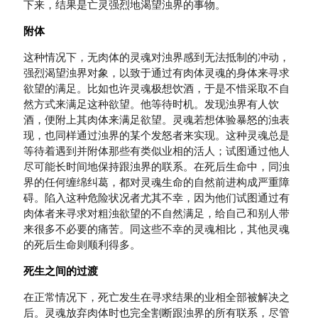
下来，结果是亡灵强烈地渴望浊界的事物。
附体
这种情况下，无肉体的灵魂对浊界感到无法抵制的冲动，
强烈渴望浊界对象，以致于通过有肉体灵魂的身体来寻求
欲望的满足。比如也许灵魂极想饮酒，于是不惜采取不自
然方式来满足这种欲望。他等待时机。发现浊界有人饮
酒，便附上其肉体来满足欲望。灵魂若想体验暴怒的浊表
现，也同样通过浊界的某个发怒者来实现。这种灵魂总是
等待着遇到并附体那些有类似业相的活人；试图通过他人
尽可能长时间地保持跟浊界的联系。在死后生命中，同浊
界的任何缠绵纠葛，都对灵魂生命的自然前进构成严重障
碍。陷入这种危险状况者尤其不幸，因为他们试图通过有
肉体者来寻求对粗浊欲望的不自然满足，给自己和别人带
来很多不必要的痛苦。同这些不幸的灵魂相比，其他灵魂
的死后生命则顺利得多。
死生之间的过渡
在正常情况下，死亡发生在寻求结果的业相全部被解决之
后。灵魂放弃肉体时也完全割断跟浊界的所有联系，尽管