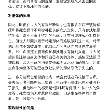
命溪流，连同其古老的源泉，通过波浪般来来去去的形
体，持续不断地向前挺进。
对形体的执著
因此，即便在世人的有限经验里，也有很多东西应该能够
缓和将死亡视作不可弥补损失的病态念头。只有客观地看
待生命，毫不执著于特定的形体，才有可能理智地对待死
亡。但世人却因执著于特定形体而难以做到这一点。对于
他此形体不如彼形体：他自己迄今所认同的形体才最重
要。对生命溪流的普遍保护和推进没有特别兴趣。世人渴
望的是延续自身形体和跟自己有关的形体。感情无法跟理
智调和。亲人形体的消失使他成为无尽悲痛的祭品，尽管
生命作为整体可能已在别处以新的形体取代了失去的。
进一步分析死亡引起的悲痛，就会发现这乃根植于自私。
失去亲人者可能理智上知道，生命作为整体已在别处弥补
了损失；但他唯一的感受是“那对我有何用？”从个人的角
度看，死亡成为无尽悲痛的致因。但从生命整体的角度
看，死亡只是个小插曲。
客观理性的问题