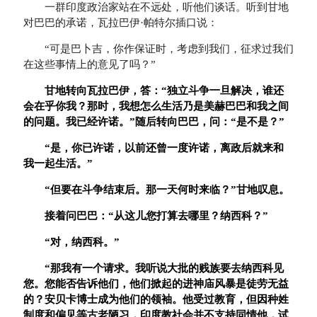
一群印度政治家站在不远处，听他们谈话。听到甘地
对巴巴的承诺，瓦拉巴伊·帕特尔插口说：
“可是巴卜吉，你作保证时，考虑到我们，征求过我们
在这些事情上的意见了吗？”
甘地转向瓦拉巴伊，答：
“
独立斗争一旦解决，谁还
会在乎你我？那时，我想怎么生活乃是美赫巴巴和我之间
的问题。我已经许诺。
”
随后转向巴巴，问：
“
是不是？
”
“
是，你已许诺，以前还曾一度许诺，离政后就来和
我一起生活。
”
“
但要在斗争结束后。那一天何时来临？
”
甘地叹息。
接着问巴巴：
“
从这儿您打算去哪里？纳西科？
”
“
对，纳西科。
”
“
那我有一个请求。我听说大批的贱族要去纳西科见
您。您能否告诉他们，他们掀起的进神庙风暴是徒劳无益
的？安贝卡博士成为他们的领袖。他受过教育，但因种姓
制度和偏见等古老陋习，印度教社会并不支持同情他，试