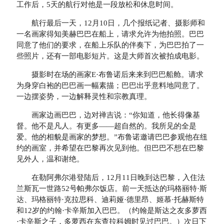
工作后，5天的航行对他是一段放松和休息时间。
航行最后一天，12月10日，几个报纸记者、摄影师和
一名画家得知美赫巴巴在船上，请求允许为他拍照。巴巴
同意了他们的要求，在船上乐队的伴奏下，为巴巴拍了一
些照片，还有一部电影短片。这是大师首次被拍成电影。
摄影时在场的画家E·布鲁诺后来来到巴巴船舱。请求
为身穿白袍的巴巴画一幅素描；巴巴出乎意料地同意了。
一边摆姿势，一边解释灵性和宗教真理。
画家边画巴巴，边对禅吉说：“你知道，他长得像基
督。他不是凡人。有更多——超自然的。我所见的全是
爱。他的相貌是画家的梦想。”布鲁诺邀请巴巴参观他在纽
约的画室，并希望在巴黎再次见到他。但巴巴不想在巴黎
见外人，温和谢绝。
在勒阿弗尔港登陆后，12月11日晚到达巴黎，入住法
兰斯瓦一世路52号帕弗尔饭店。前一天抵达的玛格丽特·斯
达、玛格丽特·克拉思科、迪莉娅·德里昂、姬慕·托赫斯特
和12岁的约翰·卡辛斯加入巴巴。（约翰是斯达之友多萝西
·卡辛斯之子，多萝西在东查拉科姆时见过巴巴。）次日下