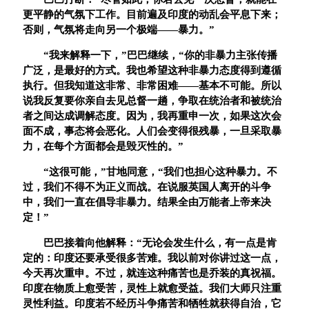
更平静的气氛下工作。目前遍及印度的动乱会平息下来；
否则，气氛将走向另一个极端
——
暴力。
”
“
我来解释一下，
”
巴巴继续，
“
你的非暴力主张传播
广泛，是最好的方式。我也希望这种非暴力态度得到遵循
执行。但我知道这非常、非常困难
——
基本不可能。所以
说我反复要你亲自去见总督一趟，争取在统治者和被统治
者之间达成调解态度。因为，我再重申一次，如果这次会
面不成，事态将会恶化。人们会变得很残暴，一旦采取暴
力，在每个方面都会是毁灭性的。
”
“
这很可能，
”
甘地同意，
“
我们也担心这种暴力。不
过，我们不得不为正义而战。在说服英国人离开的斗争
中，我们一直在倡导非暴力。结果全由万能者上帝来决
定！
”
巴巴接着向他解释：
“
无论会发生什么，有一点是肯
定的：印度还要承受很多苦难。我以前对你讲过这一点，
今天再次重申。不过，就连这种痛苦也是乔装的真祝福。
印度在物质上愈受苦，灵性上就愈受益。我们大师只注重
灵性利益。印度若不经历斗争痛苦和牺牲就获得自治，它