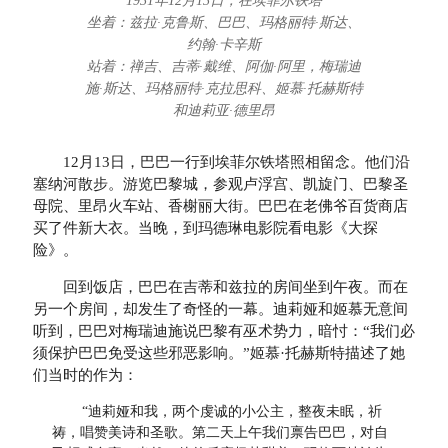
1931年12月13日，在埃菲尔铁塔
坐着：兹拉·克鲁斯、巴巴、玛格丽特·斯达、
约翰·卡辛斯
站着：禅吉、吉蒂·戴维、阿伽·阿里，梅瑞迪
施·斯达、玛格丽特·克拉思科、姬慕·托赫斯特
和迪莉亚·德里昂
12月13日，巴巴一行到埃菲尔铁塔照相留念。他们沿
塞纳河散步。游览巴黎城，参观卢浮宫、凯旋门、巴黎圣
母院、里昂火车站、香榭丽大街。巴巴在老佛爷百货商店
买了件新大衣。当晚，到玛德琳电影院看电影《大探
险》。
回到饭店，巴巴在吉蒂和兹拉的房间坐到午夜。而在
另一个房间，却发生了奇怪的一幕。迪莉娅和姬慕无意间
听到，巴巴对梅瑞迪施说巴黎有巫术势力，暗忖：“我们必
须保护巴巴免受这些邪恶影响。”姬慕·托赫斯特描述了她
们当时的作为：
“迪莉娅和我，两个虔诚的小公主，整夜未眠，祈
祷，唱赞美诗和圣歌。第二天上午我们禀告巴巴，对自