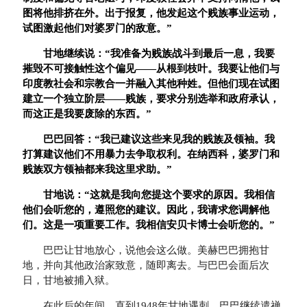
图将他排挤在外。出于报复，他发起这个贱族事业运动，
试图激起他们对婆罗门的敌意。
”
甘地继续说：
“
我准备为贱族战斗到最后一息，我要
摧毁不可接触性这个偏见
——
从根到枝叶。我要让他们与
印度教社会和宗教合一并融入其他种姓。但他们现在试图
建立一个独立阶层
——
贱族，要求分别选举和政府承认，
而这正是我要废除的东西。
”
巴巴回答：
“
我已建议这些来见我的贱族及领袖。我
打算建议他们不用暴力去争取权利。在纳西科，婆罗门和
贱族双方领袖都来我这里求助。
”
甘地说：
“
这就是我向您提这个要求的原因。我相信
他们会听您的，遵照您的建议。因此，我请求您调解他
们。这是一项重要工作。我相信安贝卡博士会听您的。
”
巴巴让甘地放心，说他会这么做。美赫巴巴拥抱甘
地，并向其他政治家致意，随即离去。与巴巴会面后次
日，甘地被捕入狱。
在此后的年间，直到1948年甘地遇刺，巴巴继续遣禅