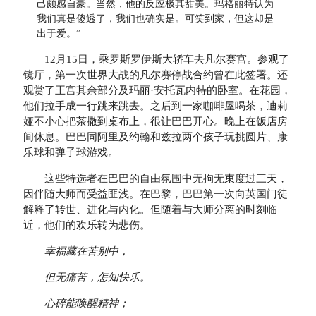
己颇感自豪。当然，他的反应极其甜美。玛格丽特认为
我们真是傻透了，我们也确实是。可笑到家，但这却是
出于爱。”
12月15日，乘罗斯罗伊斯大轿车去凡尔赛宫。参观了
镜厅，第一次世界大战的凡尔赛停战合约曾在此签署。还
观赏了王宫其余部分及玛丽·安托瓦内特的卧室。在花园，
他们拉手成一行跳来跳去。之后到一家咖啡屋喝茶，迪莉
娅不小心把茶撒到桌布上，很让巴巴开心。晚上在饭店房
间休息。巴巴同阿里及约翰和兹拉两个孩子玩挑圆片、康
乐球和弹子球游戏。
这些特选者在巴巴的自由氛围中无拘无束度过三天，
因伴随大师而受益匪浅。在巴黎，巴巴第一次向英国门徒
解释了转世、进化与内化。但随着与大师分离的时刻临
近，他们的欢乐转为悲伤。
幸福藏在苦别中，
但无痛苦，怎知快乐。
心碎能唤醒精神；