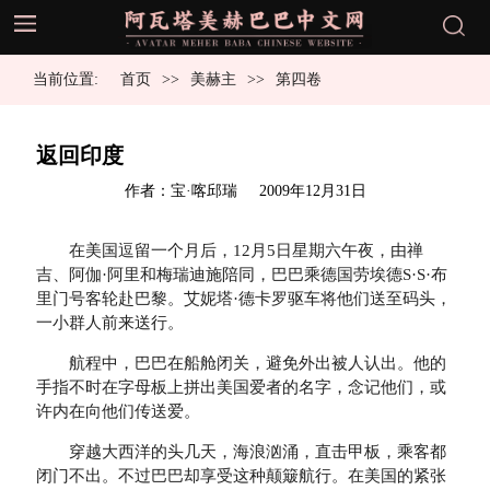
当前位置:
首页
美赫主
第四卷
返回印度
发
作者：宝·喀邱瑞
2009年12月31日
布
于
在美国逗留一个月后，12月5日星期六午夜，由禅
吉、阿伽·阿里和梅瑞迪施陪同，巴巴乘德国劳埃德S·S·布
里门号客轮赴巴黎。艾妮塔·德卡罗驱车将他们送至码头，
一小群人前来送行。
航程中，巴巴在船舱闭关，避免外出被人认出。他的
手指不时在字母板上拼出美国爱者的名字，念记他们，或
许内在向他们传送爱。
穿越大西洋的头几天，海浪汹涌，直击甲板，乘客都
闭门不出。不过巴巴却享受这种颠簸航行。在美国的紧张