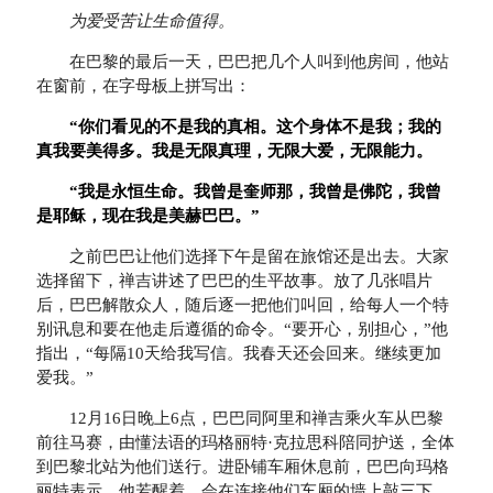
为爱受苦让生命值得。
在巴黎的最后一天，巴巴把几个人叫到他房间，他站
在窗前，在字母板上拼写出：
“
你们看见的不是我的真相。这个身体不是我；我的
真我要美得多。我是无限真理，无限大爱，无限能力。
“
我是永恒生命。我曾是奎师那，我曾是佛陀，我曾
是耶稣，现在我是美赫巴巴。
”
之前巴巴让他们选择下午是留在旅馆还是出去。大家
选择留下，禅吉讲述了巴巴的生平故事。放了几张唱片
后，巴巴解散众人，随后逐一把他们叫回，给每人一个特
别讯息和要在他走后遵循的命令。“要开心，别担心，”他
指出，“每隔10天给我写信。我春天还会回来。继续更加
爱我。”
12月16日晚上6点，巴巴同阿里和禅吉乘火车从巴黎
前往马赛，由懂法语的玛格丽特·克拉思科陪同护送，全体
到巴黎北站为他们送行。进卧铺车厢休息前，巴巴向玛格
丽特表示，他若醒着，会在连接他们车厢的墙上敲三下。