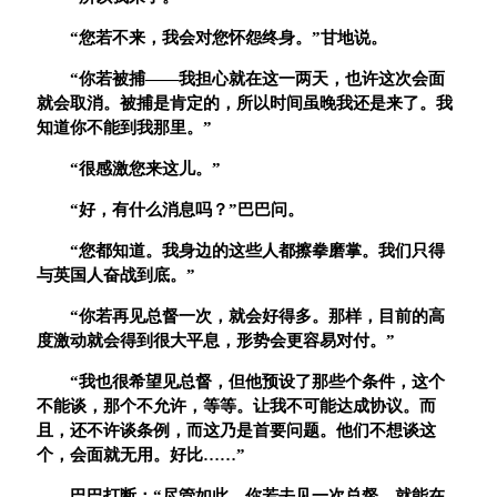
“
您若不来，我会对您怀怨终身。
”
甘地说。
“
你若被捕
——
我担心就在这一两天，也许这次会面
就会取消。被捕是肯定的，所以时间虽晚我还是来了。我
知道你不能到我那里。
”
“
很感激您来这儿。
”
“
好，有什么消息吗？
”
巴巴问。
“
您都知道。我身边的这些人都擦拳磨掌。我们只得
与英国人奋战到底。
”
“
你若再见总督一次，就会好得多。那样，目前的高
度激动就会得到很大平息，形势会更容易对付。
”
“
我也很希望见总督，但他预设了那些个条件，这个
不能谈，那个不允许，等等。让我不可能达成协议。而
且，还不许谈条例，而这乃是首要问题。他们不想谈这
个，会面就无用。好比
……”
巴巴打断：
“
尽管如此，你若去见一次总督，就能在