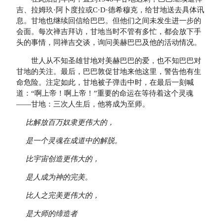
吉、拉姆玖·阿卜度拉或C·D·德希穆克，给甘地送去具体讯
息。甘地也继续回信给巴巴。但他们之间未发生进一步的
会面。每次禅吉拜访，甘地当时不管有多忙，都会放下手
头的事情，同禅吉交谈，询问美赫巴巴及他的活动情况。
世人从不知圣雄甘地对美赫巴巴的爱，也不知巴巴对
甘地的关注。最后，巴巴敦促甘地来他这里，警告他有生
命危险。注定如此，甘地被子弹击中时，在最后一刻喊
道：“啊上帝！啊上帝！”重要的命运在等待着这个灵魂
——甘地：三次人生后，他将成为至师。
比解放百万奴隶更伟大的，
是一个灵魂在成道中的解脱。
比宇宙创造更伟大的，
是人成为神的完美。
比人之完美更伟大的，
是大师的缔造者