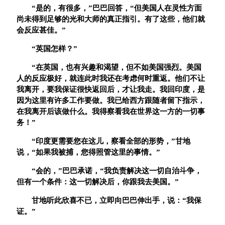
“
是的，有很多，
”
巴巴回答，
“
但美国人在灵性方面
尚未得到足够的光和大师的真正指引。有了这些，他们就
会反应甚佳。
”
“
英国怎样？
”
“
在英国，也有兴趣和渴望，但不如美国强烈。美国
人的反应极好，就连此时我还在考虑何时重返。他们不让
我离开，要我保证很快返回后，才让我走。我回印度，是
因为这里有许多工作要做。我已给西方跟随者留下指示，
在我离开后该做什么。我得察看我在世界这一方的一切事
务！
”
“
印度更需要您在这儿，察看全部的形势，
”
甘地
说，
“
如果我被捕，您得照管这里的事情。
”
“
会的，
”
巴巴承诺，
“
我负责解决这一切自治斗争，
但有一个条件：这一切解决后，你跟我去美国。
”
甘地听此欣喜不已，立即向巴巴伸出手，说：
“
我保
证。
”