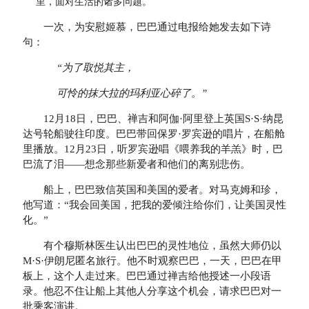
里，面对生活的诸多问题。”
一次，为安慰姬慕，巴巴通过电报给她发去如下诗
句：
“
为了取悦其主，
可怜的抹大拉的玛利亚心碎了。
”
12月18日，巴巴、禅吉和阿伽·阿里登上英国S·S·纳昆
达号轮船驶往印度。巴巴带回保罗·罗宾逊的唱片，在船舱
里播放。12月23日，听罗宾逊唱《喂养我的羊羔》时，巴
巴流了泪——想念那些新爱者和他们的离别悲伤。
船上，巴巴致信英国和美国的爱者。对马克姆和珍，
他写道：“我会回美国，把我的爱倾注给你们，让美国灵性
化。”
有个穆斯林医生认出巴巴的灵性地位，虽然大师仍以
M·S·伊朗尼匿名旅行。他不时观察巴巴，一天，巴巴在甲
板上，这个人走过来。巴巴通过禅吉给他授述一小段语
录。他忍不住让船上其他人分享这个机会，请求巴巴对一
批乘客演讲。