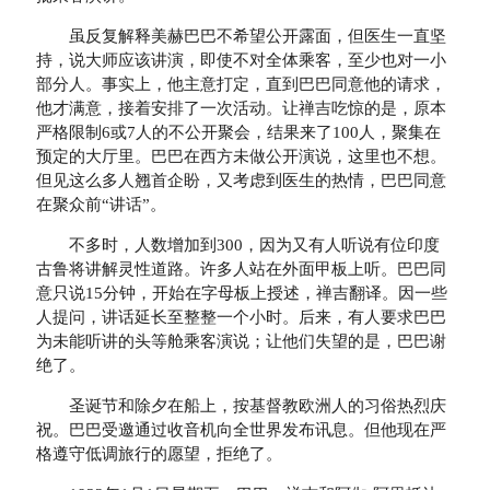
虽反复解释美赫巴巴不希望公开露面，但医生一直坚
持，说大师应该讲演，即使不对全体乘客，至少也对一小
部分人。事实上，他主意打定，直到巴巴同意他的请求，
他才满意，接着安排了一次活动。让禅吉吃惊的是，原本
严格限制6或7人的不公开聚会，结果来了100人，聚集在
预定的大厅里。巴巴在西方未做公开演说，这里也不想。
但见这么多人翘首企盼，又考虑到医生的热情，巴巴同意
在聚众前“讲话”。
不多时，人数增加到300，因为又有人听说有位印度
古鲁将讲解灵性道路。许多人站在外面甲板上听。巴巴同
意只说15分钟，开始在字母板上授述，禅吉翻译。因一些
人提问，讲话延长至整整一个小时。后来，有人要求巴巴
为未能听讲的头等舱乘客演说；让他们失望的是，巴巴谢
绝了。
圣诞节和除夕在船上，按基督教欧洲人的习俗热烈庆
祝。巴巴受邀通过收音机向全世界发布讯息。但他现在严
格遵守低调旅行的愿望，拒绝了。