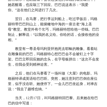
她若醒着，也应敲三下回应。巴巴说这表示：“我爱
你。”这在他们之间进行了几次。
翌日，在马赛，把行李运到船上，吃过早饭后，玛格
丽特带巴巴到山上，能俯瞰地中海的一座古老“海上圣
母”教堂。教堂外有个乞丐，玛格丽特想给他一些钱。巴巴
制止，解释说：“以我的名义给。你给的话，会接收他的业
相。”
教堂有一尊圣母玛利亚怀抱死去耶稣的雕像。看着站
在雕像前的巴巴，玛格丽特心想巴巴会不会被钉上十字
架。巴巴立即回应她的念头，在字母板拼出：“这次不会发
生，但我会受到精神迫害。”
之后，他们在马赛看了一场叫做《大屋》的电影。玛
格丽特译成英语给巴巴听。突然，她注意到巴巴倒在座位
里，似乎没在听。她便停下。一会儿巴巴坐起身，对禅吉
说：“我去了趟维也纳。”
当天，12月17日，叫玛格丽特回巴黎。后来她在给巴
巴的信中写道：