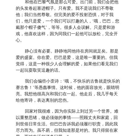
和他在巴黎气氛是那么可爱。出门前，我们会把他
的头发卷起塞进帽子。只有爱。我不是说我们不尊敬
他；我们当然尊敬。但完美的爱不投射恐惧，对于我
们，他只是爱，一个我们可以打趣的人，‘哦，巴巴，您
戴那个帽子傻气’，等等。很多人会误解。只是爱和游
戏，他喜欢这样，因为同我们一起他可以放松，完全开
心。
静心没有必要。静静地同他待在房间就足矣。那是
爱的盛宴。你在爱。巴巴是爱，这是唯一重要的。但我
觉得，这是一种很少人会理解的爱，如果他们看见我们
一起玩耍取笑逗趣的话。
我们会编些小歪诗：‘哦，不快乐的古鲁就是快乐的
赛古鲁！’等愚蠢事情。这时候，他的面容放光，眼睛明
亮。我想他很高兴和我们在一起。他走后，我几乎每天
给他寄诗，表达离别的悲伤。
回家对我很难，因为你实际上到过另一个世界。难
以重整思绪，做必须做的事情——照顾丈夫和家庭，回
到世俗日常生活。但巴巴告诉我必须履行职责，因此我
尽力而为。虽不易，但我知道那是对的。我只得留在家