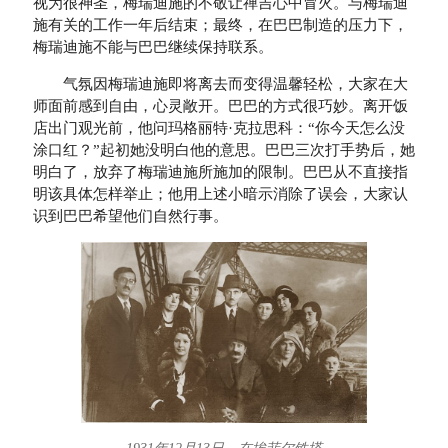
视为很神圣，梅瑞迪施的不敬让禅吉心中冒火。与梅瑞迪
施有关的工作一年后结束；最终，在巴巴制造的压力下，
梅瑞迪施不能与巴巴继续保持联系。
气氛因梅瑞迪施即将离去而变得温馨轻松，大家在大
师面前感到自由，心灵敞开。巴巴的方式很巧妙。离开饭
店出门观光前，他问玛格丽特·克拉思科：“你今天怎么没
涂口红？”起初她没明白他的意思。巴巴三次打手势后，她
明白了，放弃了梅瑞迪施所施加的限制。巴巴从不直接指
明该具体怎样举止；他用上述小暗示消除了误会，大家认
识到巴巴希望他们自然行事。