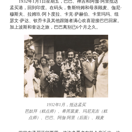
1932年1月1日星期五，巴巴、禅吉和阿伽·阿里抵达
孟买港，回到印度。在码头，鲁斯特姆和母亲顾麦、伽尼·
穆斯夫、拉姆玖·阿卜度拉、卡克·萨赫伯、卡里玛玛、纽
瑟文·萨达、钦乔卡及其他跟随者满心欢喜迎接巴巴回家。
加上波斯和奎达之旅，巴巴离别已6个月之久。
1932年1月，抵达孟买
芭奴拜（糕点师）、希芮茵麦、玛尼克吉（糕
点师）、巴巴、阿伽·阿里（后面）、顾麦