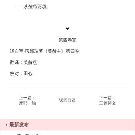
——
永恒阿瓦塔。
❤
第四卷完
译自宝·喀邱瑞著《美赫主》第四卷
翻译：美赫燕
校对：田心
上一篇：
下一篇：
返回目录
摩耶一触
三篇祷文
最新发布