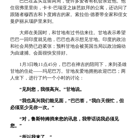
巴巴在孟买逗留两周，使许多爱者有机会亲近他。他
住宿弗里里街，卡卡·巴瑞亚之妹芭奴拜的公寓，还访问了
跟随者穆西吉和卜度姆吉的家。索拉伯·德赛带全家和侄女
曼萨丽从瑙萨里来到。
大师在美国时，和甘地有过书信来往。甘地表示希望
巴巴一回印度就见他，巴巴也表示想见甘地。印度的政治
和社会局势已趋紧张；预料甘地会被英国当局以政治煽动
为由逮捕。会面很快安排好。
1月3日晚11点45分，巴巴在禅吉的陪同下，来到圣雄
甘地的住处——玛尼巴万。甘地友爱地拥抱欢迎巴巴；两
人坐下，进行了约一个小时的讨论：
“
见到您，我很高兴。
”
甘地说。
“
我也高兴我们能见面，
”
巴巴答，
“
我白天很忙，但
必须至少见你一次。
”
“
对，鲁斯特姆捎来您的讯息，我带话说我必须见
您。
”
“
所以我来了。
”