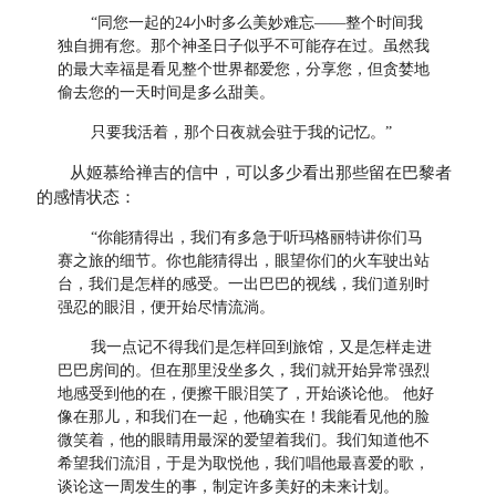
“同您一起的24小时多么美妙难忘——整个时间我
独自拥有您。那个神圣日子似乎不可能存在过。虽然我
的最大幸福是看见整个世界都爱您，分享您，但贪婪地
偷去您的一天时间是多么甜美。
只要我活着，那个日夜就会驻于我的记忆。”
从姬慕给禅吉的信中，可以多少看出那些留在巴黎者
的感情状态：
“你能猜得出，我们有多急于听玛格丽特讲你们马
赛之旅的细节。你也能猜得出，眼望你们的火车驶出站
台，我们是怎样的感受。一出巴巴的视线，我们道别时
强忍的眼泪，便开始尽情流淌。
我一点记不得我们是怎样回到旅馆，又是怎样走进
巴巴房间的。但在那里没坐多久，我们就开始异常强烈
地感受到他的在，便擦干眼泪笑了，开始谈论他。 他好
像在那儿，和我们在一起，他确实在！我能看见他的脸
微笑着，他的眼睛用最深的爱望着我们。我们知道他不
希望我们流泪，于是为取悦他，我们唱他最喜爱的歌，
谈论这一周发生的事，制定许多美好的未来计划。