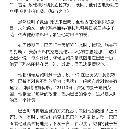
午，吉蒂·戴维和外甥女兹拉来到。晚间，他们去电影院看
查理·卓别林的电影《城市之光》。
虽然也叫了昆廷·托德来巴黎，但他因在伦敦排练剧
目，未能前来。他让玛格丽特·克拉思科每日买三朵栀子
花，代表他献给巴巴，象征他对巴巴的爱。
在巴黎期间，巴巴打手势解释什么时，梅瑞迪施会不
断打断：“美赫巴巴的意思是这……他的意思是那。”这让
巴巴不悦，每次外出，梅瑞迪施总是试图走在巴巴一边，
他妻子玛格丽特在另一边。最后，巴巴决定摆脱他。
他把梅瑞迪施叫到一边，说：“你在经历某种意识转
变，巴黎有对你不利的势力（鬼魂）。继续在此对你会有
危险。”梅瑞迪施惊骇。12月13日，决定同妻子返回英
国。他接受了形势的改变，视为巴巴的命令。这只是大师
的又一个计策。
巴巴对待梅瑞迪施的方式微妙，未因他的傲慢举止批
评过他。有时，梅瑞迪施穿上巴巴的凉鞋到处走动。巴巴
看着他趾高气扬地走，不发一言。在印度，大师的鞋子被