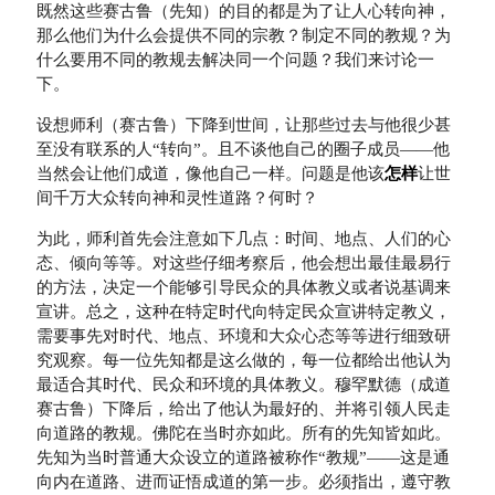
既然这些赛古鲁（先知）的目的都是为了让人心转向神，
那么他们为什么会提供不同的宗教？制定不同的教规？为
什么要用不同的教规去解决同一个问题？我们来讨论一
下。
设想师利（赛古鲁）下降到世间，让那些过去与他很少甚
至没有联系的人“转向”。且不谈他自己的圈子成员——他
当然会让他们成道，像他自己一样。问题是他该
怎样
让世
间千万大众转向神和灵性道路？何时？
为此，师利首先会注意如下几点：时间、地点、人们的心
态、倾向等等。对这些仔细考察后，他会想出最佳最易行
的方法，决定一个能够引导民众的具体教义或者说基调来
宣讲。总之，这种在特定时代向特定民众宣讲特定教义，
需要事先对时代、地点、环境和大众心态等等进行细致研
究观察。每一位先知都是这么做的，每一位都给出他认为
最适合其时代、民众和环境的具体教义。穆罕默德（成道
赛古鲁）下降后，给出了他认为最好的、并将引领人民走
向道路的教规。佛陀在当时亦如此。所有的先知皆如此。
先知为当时普通大众设立的道路被称作“教规”——这是通
向内在道路、进而证悟成道的第一步。必须指出，遵守教