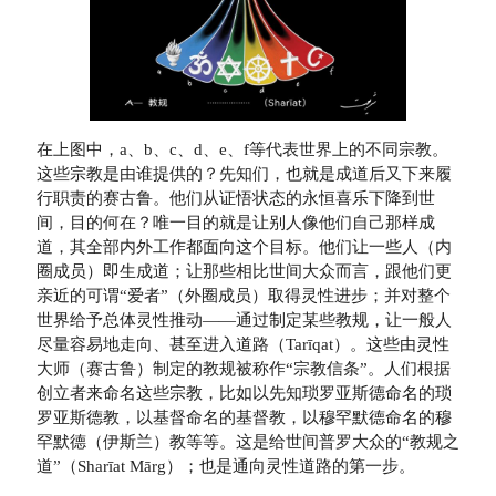
在上图中，a、b、c、d、e、f等代表世界上的不同宗教。
这些宗教是由谁提供的？先知们，也就是成道后又下来履
行职责的赛古鲁。他们从证悟状态的永恒喜乐下降到世
间，目的何在？唯一目的就是让别人像他们自己那样成
道，其全部内外工作都面向这个目标。他们让一些人（内
圈成员）即生成道；让那些相比世间大众而言，跟他们更
亲近的可谓“爱者”（外圈成员）取得灵性进步；并对整个
世界给予总体灵性推动——通过制定某些教规，让一般人
尽量容易地走向、甚至进入道路（Tarīqat）。这些由灵性
大师（赛古鲁）制定的教规被称作“宗教信条”。人们根据
创立者来命名这些宗教，比如以先知琐罗亚斯德命名的琐
罗亚斯德教，以基督命名的基督教，以穆罕默德命名的穆
罕默德（伊斯兰）教等等。这是给世间普罗大众的“教规之
道”（Sharīat Mārg）；也是通向灵性道路的第一步。