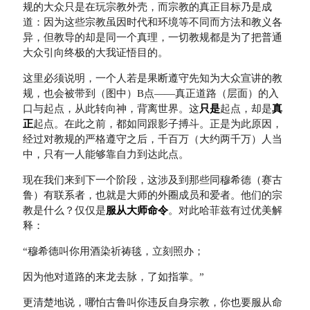
规的大众只是在玩宗教外壳，而宗教的真正目标乃是成
道：因为这些宗教虽因时代和环境等不同而方法和教义各
异，但教导的却是同一个真理，一切教规都是为了把普通
大众引向终极的大我证悟目的。
这里必须说明，一个人若是果断遵守先知为大众宣讲的教
规，也会被带到（图中）B点——真正道路（层面）的入
口与起点，从此转向神，背离世界。这
只是
起点，却是
真
正
起点。在此之前，都如同跟影子搏斗。正是为此原因，
经过对教规的严格遵守之后，千百万（大约两千万）人当
中，只有一人能够靠自力到达此点。
现在我们来到下一个阶段，这涉及到那些同穆希德（赛古
鲁）有联系者，也就是大师的外圈成员和爱者。他们的宗
教是什么？仅仅是
服从大师命令
。对此哈菲兹有过优美解
释：
“穆希德叫你用酒染祈祷毯，立刻照办；
因为他对道路的来龙去脉，了如指掌。”
更清楚地说，哪怕古鲁叫你违反自身宗教，你也要服从命