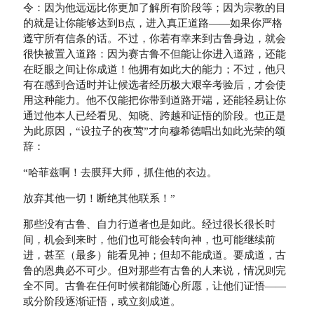
令：因为他远远比你更加了解所有阶段等；因为宗教的目
的就是让你能够达到B点，进入真正道路——如果你严格
遵守所有信条的话。不过，你若有幸来到古鲁身边，就会
很快被置入道路：因为赛古鲁不但能让你进入道路，还能
在眨眼之间让你成道！他拥有如此大的能力；不过，他只
有在感到合适时并让候选者经历极大艰辛考验后，才会使
用这种能力。他不仅能把你带到道路开端，还能轻易让你
通过他本人已经看见、知晓、跨越和证悟的阶段。也正是
为此原因，“设拉子的夜莺”才向穆希德唱出如此光荣的颂
辞：
“哈菲兹啊！去膜拜大师，抓住他的衣边。
放弃其他一切！断绝其他联系！”
那些没有古鲁、自力行道者也是如此。经过很长很长时
间，机会到来时，他们也可能会转向神，也可能继续前
进，甚至（最多）能看见神；但却不能成道。要成道，古
鲁的恩典必不可少。但对那些有古鲁的人来说，情况则完
全不同。古鲁在任何时候都能随心所愿，让他们证悟——
或分阶段逐渐证悟，或立刻成道。