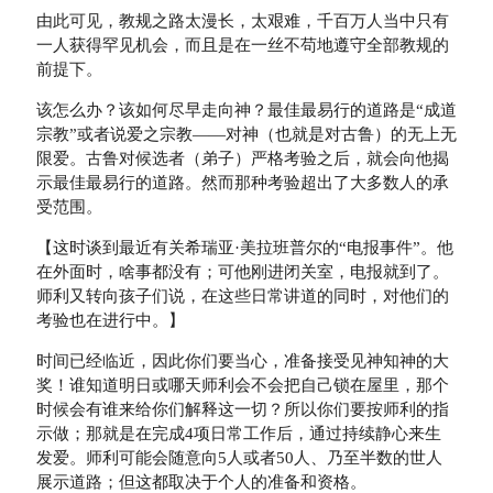
由此可见，教规之路太漫长，太艰难，千百万人当中只有
一人获得罕见机会，而且是在一丝不苟地遵守全部教规的
前提下。
该怎么办？该如何尽早走向神？最佳最易行的道路是“成道
宗教”或者说爱之宗教——对神（也就是对古鲁）的无上无
限爱。古鲁对候选者（弟子）严格考验之后，就会向他揭
示最佳最易行的道路。然而那种考验超出了大多数人的承
受范围。
【这时谈到最近有关希瑞亚·美拉班普尔的“电报事件”。他
在外面时，啥事都没有；可他刚进闭关室，电报就到了。
师利又转向孩子们说，在这些日常讲道的同时，对他们的
考验也在进行中。】
时间已经临近，因此你们要当心，准备接受见神知神的大
奖！谁知道明日或哪天师利会不会把自己锁在屋里，那个
时候会有谁来给你们解释这一切？所以你们要按师利的指
示做；那就是在完成4项日常工作后，通过持续静心来生
发爱。师利可能会随意向5人或者50人、乃至半数的世人
展示道路；但这都取决于个人的准备和资格。