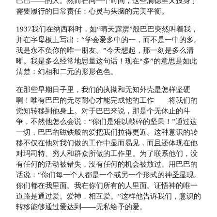
巴巴——的人。然而在同一个时间，这些满德里又投身于
需要履行的日常责任：心灵与头脑的完美平衡。
1937我们在纳西科时，如“晴天霹雳”般巴巴突然叫着我，
并在字母板上写出：“学会爱多中的一，而不是一中的多。
我是永不负你的唯一朋友。”今天想起，那一刻是多么清
晰。我是多么经常地思量这句话！现在“多”的意思是如此
清楚：幻相和二元的形形色色。
在那些早期日子里，我们的执拗和无知外壳是怎样坚硬
啊！唯有巴巴的无尽耐心才能完成他的工作——将我们的
觉知转移到他身上。对于巴巴来说，那是个无休止的斗
争，不然他怎么会说：“你们是难以敲碎的坚果！”通过这
一切，巴巴的磁铁般的爱把我们拉得更近。这种意识的转
移不仅在他对我们做的工作中显而易见，而且还体现在他
对玛司特、穷人和群众所做的工作里。为了联系他们，没
有任何的活动被错失，没有任何的机会被放过。用巴巴的
话说：“你们每一个人都是一个或另一个形式的神圣显现。
你们都在我里面。我在你们所有的人里面。证悟神的唯一
道路是通过爱。爱神，相互爱。”这样他告诉我们，意识的
转移能够通过爱达到——无私给予的爱。