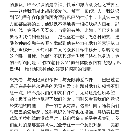
的服从。巴巴强调的是幸福、快乐和努力取悦他之重要性
——这使我们越来越能够爱他。然而，回顾过去，我认识
到我们早年在印度和西方跟随巴巴的生活中，比其它一切
方面都重要的是，他默默不停地将一根细线织入画布。那
根细线，在我今天看来，与意识有关。比如，巴巴为何频
繁地叫我们到他身边——跟他坐在一起，做各种游戏，接
受各种命令和任务呢？我感到他在努力把我们的意识从自
我那里移开，从幻相和二元的众多目标中移开，以转向他
这个唯一目标。他似乎不厌其烦地叫我们待在他身边，他
的不断询问是：“你在想什么？”而当你能够回答“想您，巴
巴”时，谁能够忘掉他的笑容和闪亮的眼睛。
想想看：与无限意识作伴，与无限神爱作伴——巴巴过去
是现在是并将永远是的无限神爱；但那时我们却领悟不到
这一点。巴巴是我们的朋友和伴侣。无疑这是他所希望
的：极其自然地赢得了我们的爱，同时又看着我们的意识
轻柔地转向他——唯一的意识对象。这些年间，随着我们
对巴巴的爱加深，这种意识的转移也在增强。拜访美拉巴
德和美拉扎德的满德里时，我们很多人感受并观察到，我
们面对的是那些其意识完全专注于一个意识对象——美赫