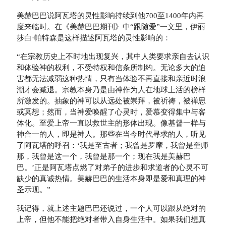
美赫巴巴说阿瓦塔的灵性影响持续到他700至1400年内再
度来临时。在《美赫巴巴期刊》中“跟随爱”一文里，伊丽
莎白·帕特森是这样描述阿瓦塔的灵性影响的：
“在宗教历史上不时地出现复兴，其中人类要求亲自去认识
和体验神的权利，不受特权和信条所制约。无论多大的迫
害都无法减弱这种热情，只有当体验不再直接和亲近时浪
潮才会减退。宗教本身乃是由神作为人在地球上活的榜样
所激发的。抽象的神可以从远处被崇拜，被祈祷，被禅思
或冥想；然而，当神爱唤醒了心灵时，爱慕变得集中与客
体化。至爱上帝一直以救世主的形体出现。像基督一样与
神合一的人，即是神人。那些在当今时代寻求的人，听见
了阿瓦塔的呼召：‘我是至古者；我曾是罗摩，我曾是奎师
那，我曾是这一个，我曾是那一个；现在我是美赫巴
巴。’正是阿瓦塔点燃了对弟子的进步和求道者的心灵不可
缺少的真诚热情。美赫巴巴的生活本身即是爱和真理的神
圣示现。”
我记得，就上述主题巴巴还说过，一个人可以跟从绝对的
上帝，但他不能把绝对者带入自身生活中。如果我们想真