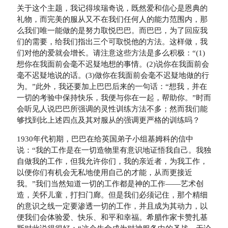
关于这个主题，我记得埃瑞奇说，既然爱和信心是恩典的
礼物，而完美的服从又不在我们任何人的能力范围内，那
么我们唯一能做的是努力取悦巴巴。而巴巴，为了回应我
们的需要，给我们指出三个可取悦他的方法。这样做，我
们对他的爱就会增长。请注意这些方法是多么积极：“(1)
想你在我面前会毫不迟疑地想的事情。(2)说你在我面前会
毫不迟疑地说的话。(3)做你在我面前会毫不迟疑地做的行
为。”此外，我还要加上巴巴后来的一句话：“想我，并在
一切的考验中保持快乐，我便与你在一起，帮助你。”时而
会听见人说巴巴所强调的灵性训练方法不多；然而我们能
够找到比上述四点及其对服从的强调更严格的训练吗？
1930年代初期，巴巴在给英国弟子小组基姆科的信中
说：“我的工作是在一切造物里有意识地证悟我自己。我独
自做我的工作，但我允许你们，我的亲近者，为我工作，
以便你们有机会无私地使用自己的才能，从而更接近
我。”我们当然知道一切的工作都是神的工作——艺术创
造，关怀儿童，打扫门廊。但是我们必须记住，那个精细
的意识之线一定要渗透一切的工作，并且成为其动力，以
便我们会体验爱、快乐、和平和幸福。希腊作家卡赞扎基