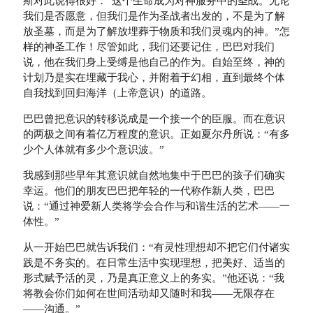
斯对此说得很好：“这个生命成为对神服务中的圣战。无论
我们是否愿意，但我们是作为圣战者出发的，不是为了解
放圣墓，而是为了解放埋葬于物质和我们灵魂内的神。”怎
样的神圣工作！尽管如此，我们还要记住，巴巴对我们
说，他在我们身上受缚是他自己的作为。自始至终，神的
计划乃是实在埋藏于我心，并附着于幻相，直到最终个体
自我找到回归海洋（上帝意识）的道路。
巴巴曾把意识的转移说成是一个接一个的臣服。而在意识
的两极之间有着亿万程度的意识。正如夏尔丹所说：“有多
少个人体就有多少个意识波。”
我感到那些早年其意识就自然地集中于巴巴的孩子们确实
幸运。他们的朋友巴巴把年轻的一代称作新人类，巴巴
说：“通过神爱新人类将学会合作与和谐生活的艺术——一
体性。”
从一开始巴巴就告诉我们：“有灵性理想却不把它们付诸实
践是不务实的。在日常生活中实现理想，把美好、适当的
形式赋予活的灵，乃是真正意义上的务实。”他还说：“我
将教会你们如何在世间活动却又随时和我——无限存在
——沟通。”