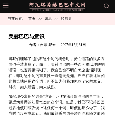
当前位置:
首页
讯息
唤醒者
美赫巴巴与意识
发
作者：吉蒂·戴维
2007年12月31日
布
于
当我们理解了“意识”这个词的概念时，灵性道路的很多方
面似乎清晰多了。而且，美赫巴巴的一些迄今难以理解的
话语，也变得更清晰了。我自己也不明白怎么生活到现
在，却对这个词的重要性一直毫无觉知。巴巴在著述里如
此频繁地使用这个词，但不知为何我却忽略了它的意义。
时机，如人所言，尚未成熟。
虽然现今常用的词是“意识”，但在我跟随巴巴的早年间，
更远为常用的却是“觉知”这个词。但是，我已不记得巴巴
过多地使用或强调上述任何一个词。即便他那么做了，我
当时也没有觉知到。我们最熟悉的词是爱巴巴和随之而来