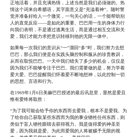
正地活着，并且充满热情，上述当然是我们必须做的。热
情这个词来自希腊语，其字面意义是“充溢着神”。随时警
觉并准备好给人一个微笑，一句关心的话，一个能帮助别
人的直觉反应——是如此的重要。巴巴用一生的身体力行
向我们表明，不是通过逃离生活，而是通过相互交流和关
爱，我们才能力求把意识转移到他的无限一体中。
如果每一次我们的意识从“一”溜回“多”时，我们努力去想
巴巴，那么我们便是在实践头脑控制和服从的珍贵教训，
从而在取悦巴巴。一天中我们错失了多少的机会，仅仅是
因为我们不能够专注于巴巴。我们需要做的是，努力学着
爱大爱。巴巴提醒我们怀着爱不断地想神，以此控制一切
的思想、言语和行为。
在1969年1月6日美赫巴巴授述的最后讯息里，显然是爱且
惟有爱终将取胜：
“为了我可能会给予你的东西而去爱我，根本不是爱我。为
了给你自己获取某些东西而为我的事业牺牲任何东西，则
类似于盲人牺牲眼睛去获得视力。我是值得爱的神圣至
爱，因为我就是爱。为此而爱我的人将被赐予无限的视